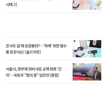
시태그]
콘서트 갈 때 응원봉만?⋯'최애' 위한 필수
품 등장이오! [솔드아웃]
서울시, 정부에 정비사업 규제 완화 '건
의'⋯국토부 "협의 중" 입장만 [종합]