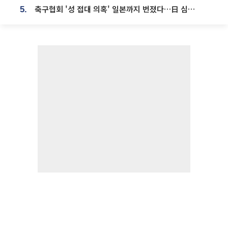
축구협회 '성 접대 의혹' 일본까지 번졌다…日 심판 실명 공개
5.