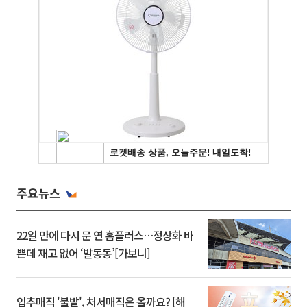
주요뉴스
22일 만에 다시 문 연 홈플러스…정상화 바
쁜데 재고 없어 ‘발동동’[가보니]
입추매직 '불발', 처서매직은 올까요? [해