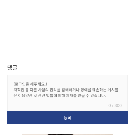
댓글
0 / 300