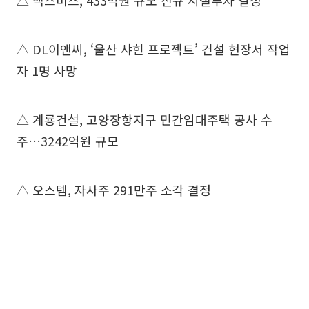
△ 액스비스, 433억원 규모 신규 시설투자 결정
△ DL이앤씨, ‘울산 샤힌 프로젝트’ 건설 현장서 작업
자 1명 사망
△ 계룡건설, 고양장항지구 민간임대주택 공사 수
주…3242억원 규모
△ 오스템, 자사주 291만주 소각 결정