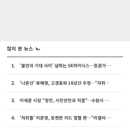
많이 본 뉴스
'불안과 기대 사이' 널뛰는 SK하이닉스…증권가 "HBM4·LTA 기반 펀터멘털 견고"
1.
'나혼산' 류혜영, 고경표와 16년산 우정…"자취방서 부모님과 마주쳐"
2.
이재준 시장 "정전, 시민안전과 직결"…수원시 비상대응체계 가동
3.
'차쥐뿔' 이준영, 포켓몬 카드 열혈 팬⋯"리셀러 처단할 것"
4.