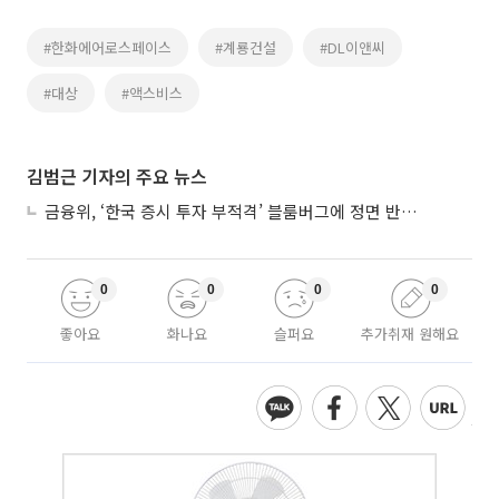
#한화에어로스페이스
#계룡건설
#DL이앤씨
#대상
#액스비스
김범근 기자의 주요 뉴스
금융위, ‘한국 증시 투자 부적격’ 블룸버그에 정면 반박…“근거 불분명”
0
0
0
0
좋아요
화나요
슬퍼요
추가취재 원해요