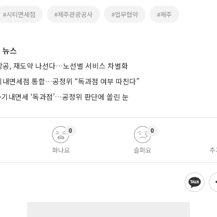
#시티면세점
#제주관광공사
#업무협약
#제주
 뉴스
공, 재도약 나선다…노선별 서비스 차별화
기내면세점 통합…공정위 “독과점 여부 따진다”
·기내면세 ‘독과점’…공정위 판단에 쏠린 눈
0
0
화나요
슬퍼요
추