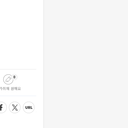
0
가취재 원해요