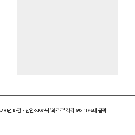
6270선 마감…삼전·SK하닉 '와르르' 각각 6%·10%대 급락