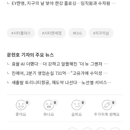
EY한영, 지구의 날 맞아 한강 플로깅…임직원과 수자원 보호 실천
#시티플러스
#시티면세점
#ESG
#지구의날
문현호 기자의 주요 뉴스
효율·AI 더했다…더 강하고 알뜰해진 ‘더 뉴 그랜저 하이브리드’
진에어, 2분기 영업손실 731억…“고유가에 수익성 악화”
새출발 트리니티항공, 재도약 나선다…노선별 서비스 차별화
0
0
0
0
좋아요
화나요
슬퍼요
추가취재 원해요