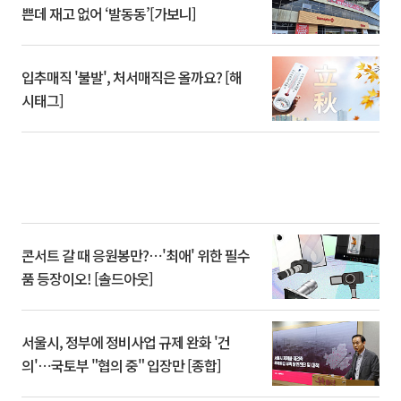
쁜데 재고 없어 ‘발동동’[가보니]
입추매직 '불발', 처서매직은 올까요? [해
시태그]
콘서트 갈 때 응원봉만?⋯'최애' 위한 필수
품 등장이오! [솔드아웃]
서울시, 정부에 정비사업 규제 완화 '건
의'⋯국토부 "협의 중" 입장만 [종합]