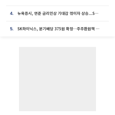
뉴욕증시, 연준 금리인상 기대감 꺾이자 상승...S&P500 사상 최고치 [종합]
4.
SK하이닉스, 분기배당 375원 확정…주주환원책 9월로 앞당겨 발표
5.