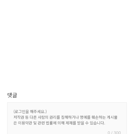
댓글
0 / 300