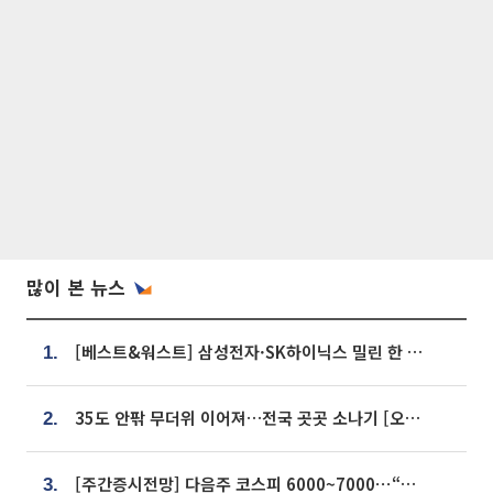
많이 본 뉴스
[베스트&워스트] 삼성전자·SK하이닉스 밀린 한 주…상상인증권은 85% 급등
1.
35도 안팎 무더위 이어져…전국 곳곳 소나기 [오늘 날씨]
2.
[주간증시전망] 다음주 코스피 6000~7000⋯“外人 수급은 정책이 변수”
3.