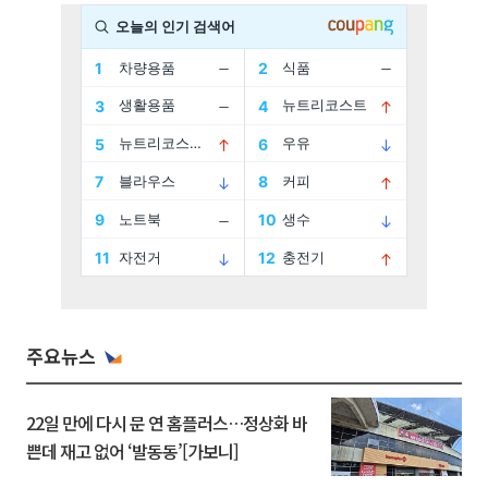
주요뉴스
22일 만에 다시 문 연 홈플러스…정상화 바
쁜데 재고 없어 ‘발동동’[가보니]