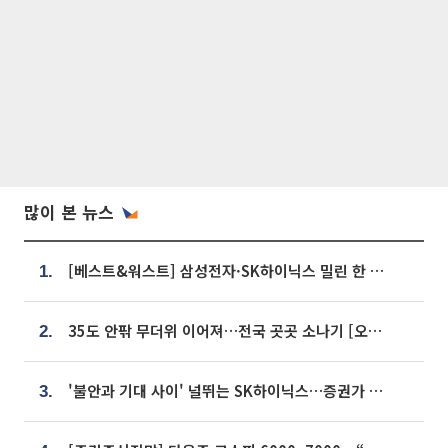
많이 본 뉴스
[베스트&워스트] 삼성전자·SK하이닉스 밀린 한 주…상상인증권은 85% 급등
1.
35도 안팎 무더위 이어져…전국 곳곳 소나기 [오늘 날씨]
2.
'불안과 기대 사이' 널뛰는 SK하이닉스…증권가 "HBM4·LTA 기반 펀터멘털 견고"
3.