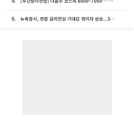
[주간증시전망] 다음주 코스피 6000~7000⋯“外人 수급은 정책이 변수”
4.
뉴욕증시, 연준 금리인상 기대감 꺾이자 상승...S&P500 사상 최고치 [종합]
5.