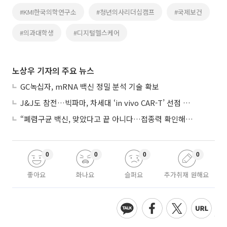
#KMI한국의학연구소
#청년의사리더십캠프
#국제보건
#의과대학생
#디지털헬스케어
노상우 기자의 주요 뉴스
GC녹십자, mRNA 백신 정밀 분석 기술 확보
J&J도 참전…빅파마, 차세대 ‘in vivo CAR-T’ 선점 경쟁 본격화
“폐렴구균 백신, 맞았다고 끝 아니다…접종력 확인해야”
0
0
0
0
좋아요
화나요
슬퍼요
추가취재 원해요