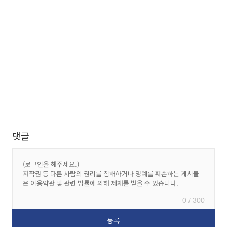
댓글
0 / 300