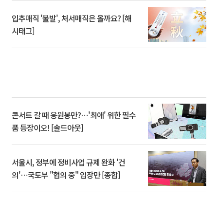
입추매직 '불발', 처서매직은 올까요? [해
시태그]
콘서트 갈 때 응원봉만?⋯'최애' 위한 필수
품 등장이오! [솔드아웃]
서울시, 정부에 정비사업 규제 완화 '건
의'⋯국토부 "협의 중" 입장만 [종합]