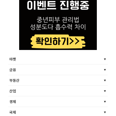
마켓
금융
부동산
산업
경제
국제