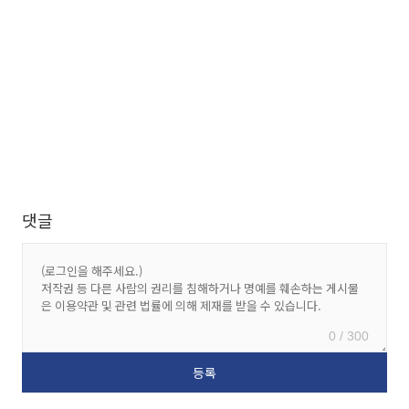
댓글
0 / 300