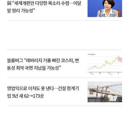
與 “세제개편안 다양한 목소리 수렴…이달
말 정리 가능성”
블룸버그 “레버리지 거품 빠진 코스피, 변
동성 최악 국면 지났을 가능성”
영업익으로 이자도 못 낸다…건설 한계기
업 5년 새 62→173곳