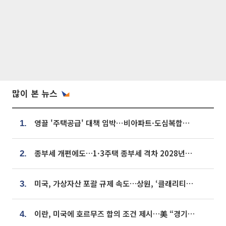
많이 본 뉴스
영끌 '주택공급' 대책 임박⋯비아파트·도심복합까지 총동원
1.
종부세 개편에도…1·3주택 종부세 격차 2028년부터 확대
2.
미국, 가상자산 포괄 규제 속도…상원, ‘클래리티법’ 9월 절차투표 추진
3.
이란, 미국에 호르무즈 합의 조건 제시…美 “경기 아직 안 끝나” [종합]
4.