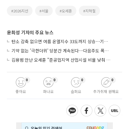
#2026지선
#서울
#오세훈
#지하철
윤희성 기자의 주요 뉴스
탄소 감축 없으면 여름 온열지수 33도까지 상승⋯기상청, 2100년 미래전망
기약 없는 '극한더위' 당분간 계속된다⋯다음주도 폭염·열대야 지속
김용범 만난 오세훈 "준공업지역 산업시설 비율 낮춰 공급 늘려야"
0
0
0
0
좋아요
화나요
슬퍼요
추가취재 원해요