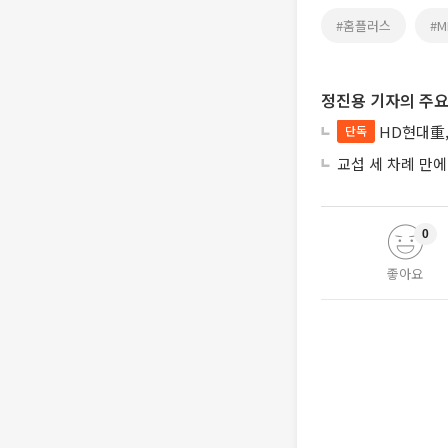
#홈플러스
#M
정진용 기자의 주요
HD현대重,
단독
교섭 세 차례 만
0
좋아요