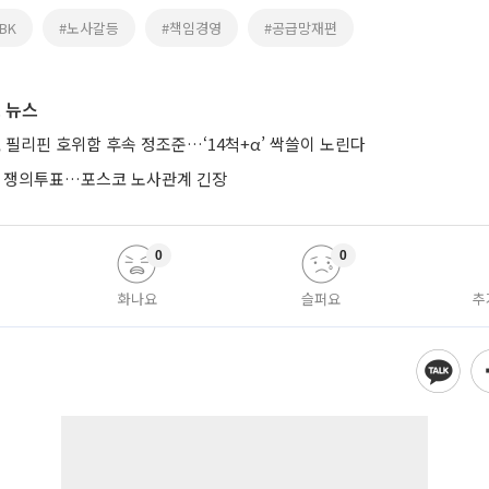
BK
#노사갈등
#책임경영
#공급망재편
 뉴스
 필리핀 호위함 후속 정조준…‘14척+α’ 싹쓸이 노린다
에 쟁의투표…포스코 노사관계 긴장
0
0
화나요
슬퍼요
추