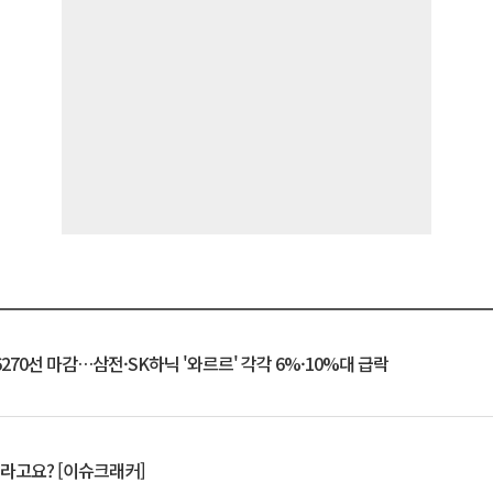
6270선 마감…삼전·SK하닉 '와르르' 각각 6%·10%대 급락
 깨라고요? [이슈크래커]