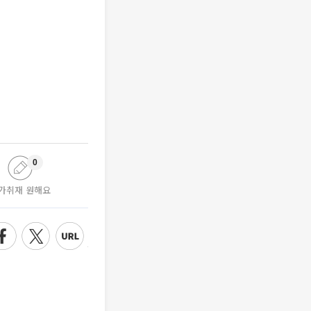
0
가취재 원해요