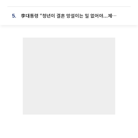
李대통령 “청년이 결혼 망설이는 일 없어야...제도상 불이익 조사”
5.