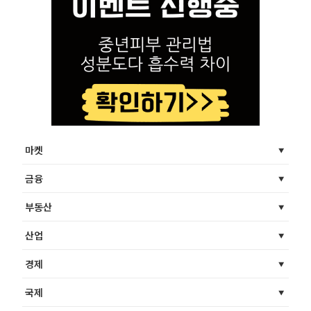
마켓
금융
부동산
산업
경제
국제