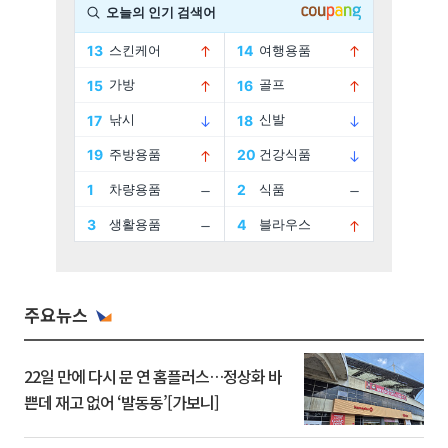
주요뉴스
22일 만에 다시 문 연 홈플러스…정상화 바
쁜데 재고 없어 ‘발동동’[가보니]