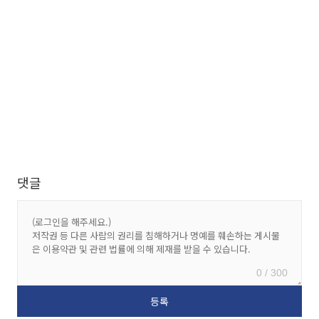
댓글
0 / 300