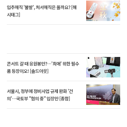
입추매직 '불발', 처서매직은 올까요? [해
시태그]
콘서트 갈 때 응원봉만?⋯'최애' 위한 필수
품 등장이오! [솔드아웃]
서울시, 정부에 정비사업 규제 완화 '건
의'⋯국토부 "협의 중" 입장만 [종합]