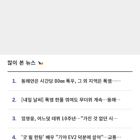
많이 본 뉴스
동해안은 시간당 80㎜ 폭우, 그 외 지역은 폭염…‘극과 극 날씨’
1.
[내일 날씨] 폭염 한풀 꺾여도 무더위 계속⋯동해안 이틀 연속 비
2.
임영웅, 어느덧 데뷔 10주년⋯"가진 것 없던 시절, 내 앞엔 20명의 팬뿐"
3.
'굿 윌 헌팅' 배우 "기아 EV2 덕분에 살아"…교통사고 후 안전성 극찬
4.