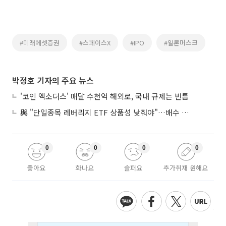
#미래에셋증권
#스페이스X
#IPO
#일론머스크
박정호 기자의 주요 뉴스
'코인 엑소더스' 매달 수천억 해외로, 국내 규제는 빈틈
與 "단일종목 레버리지 ETF 상품성 낮춰야"…배수 조정안도 거론
0
0
0
0
좋아요
화나요
슬퍼요
추가취재 원해요