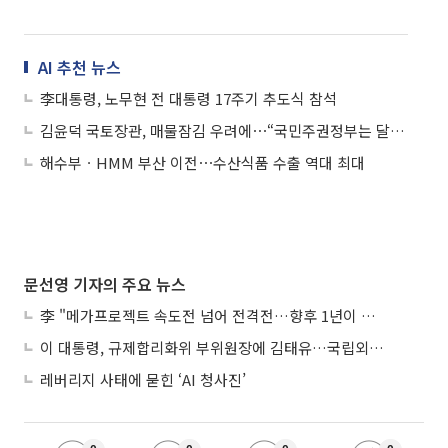
AI 추천 뉴스
李대통령, 노무현 전 대통령 17주기 추도식 참석
김윤덕 국토장관, 매물잠김 우려에⋯“국민주권정부는 달라”
해수부ㆍHMM 부산 이전⋯수산식품 수출 역대 최대
문선영 기자의 주요 뉴스
李 "메가프로젝트 속도전 넘어 전격전…향후 1년이 골든타임"
이 대통령, 규제합리화위 부위원장에 김태유…국립외교원장 김흥규
레버리지 사태에 묻힌 ‘AI 청사진’