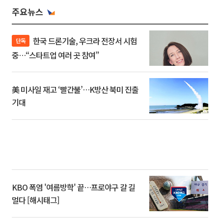
주요뉴스
한국 드론기술, 우크라 전장서 시험
단독
중…“스타트업 여러 곳 참여”
美 미사일 재고 ‘빨간불’…K방산 북미 진출
기대
KBO 폭염 '여름방학' 끝…프로야구 갈 길
멀다 [해시태그]