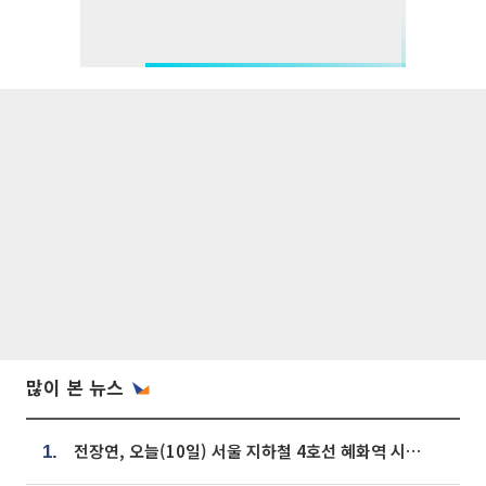
많이 본 뉴스
전장연, 오늘(10일) 서울 지하철 4호선 혜화역 시위…1호선 용산역 무정차
1.