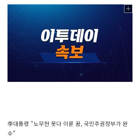
李대통령 "노무현 못다 이룬 꿈, 국민주권정부가 완
수"