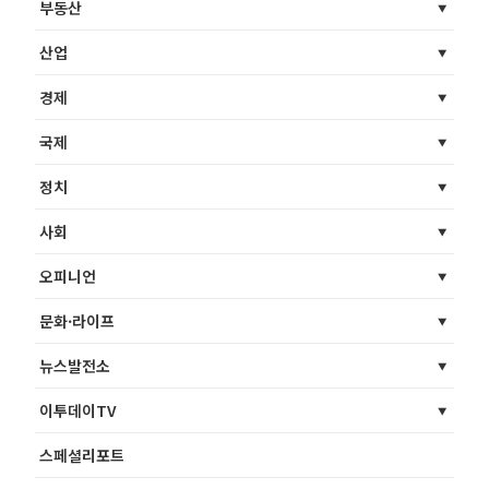
부동산
산업
경제
국제
정치
사회
오피니언
문화·라이프
뉴스발전소
이투데이TV
스페셜리포트