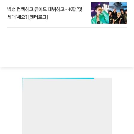
빅뱅 컴백하고 튜이드 데뷔하고⋯K팝 '몇
세대'세요? [엔터로그]