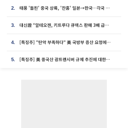
태풍 '돌핀' 중국 상륙, '찬홈' 일본→한국…각국 기상청 예상 경로는?
2.
대신證 “알테오젠, 키트루다 큐렉스 판매 3배 급증…목표가 41만원 상향”
3.
[특징주] “탄약 부족하다“ 美 국방부 증산 요청에⋯국내 방산주 급등세
4.
[특징주] 美 중국산 광트랜시버 규제 추진에 대한광통신 등 광통신株 강세
5.