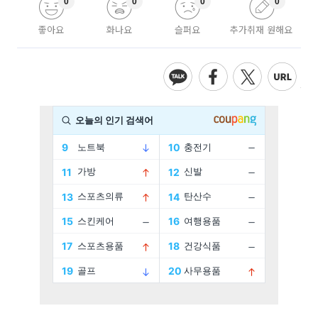
0
0
0
0
좋아요
화나요
슬퍼요
추가취재 원해요