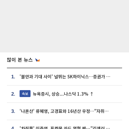
많이 본 뉴스
'불안과 기대 사이' 널뛰는 SK하이닉스…증권가 "HBM4·LTA 기반 펀터멘털 견고"
1.
뉴욕증시, 상승...나스닥 1.3% ↑
속보
2.
'나혼산' 류혜영, 고경표와 16년산 우정…"자취방서 부모님과 마주쳐"
3.
'차쥐뿔' 이준영, 포켓몬 카드 열혈 팬⋯"리셀러 처단할 것"
4.