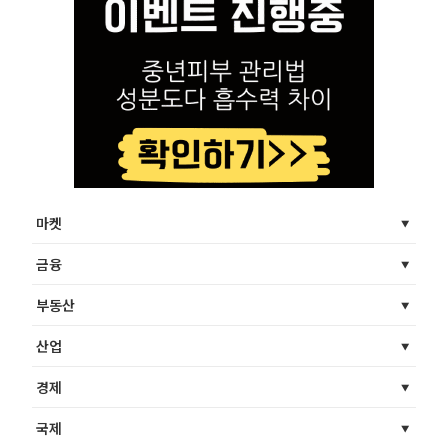
마켓
금융
부동산
산업
경제
국제