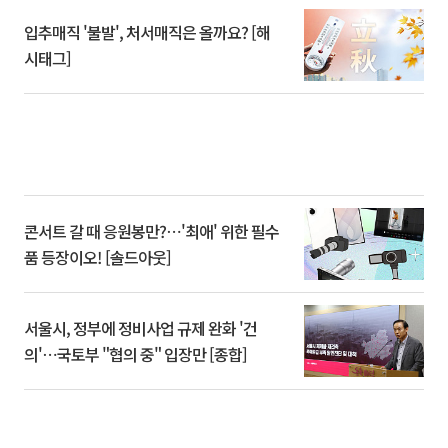
입추매직 '불발', 처서매직은 올까요? [해
시태그]
콘서트 갈 때 응원봉만?⋯'최애' 위한 필수
품 등장이오! [솔드아웃]
서울시, 정부에 정비사업 규제 완화 '건
의'⋯국토부 "협의 중" 입장만 [종합]