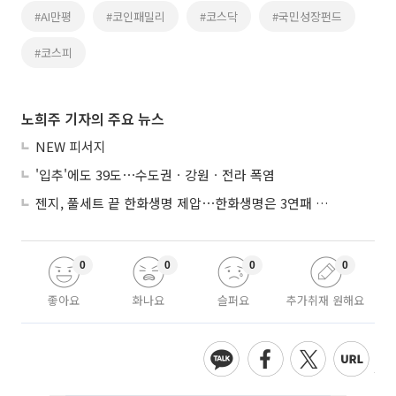
#AI만평
#코인패밀리
#코스닥
#국민성장펀드
#코스피
노희주 기자의 주요 뉴스
NEW 피서지
'입추'에도 39도⋯수도권ㆍ강원ㆍ전라 폭염
젠지, 풀세트 끝 한화생명 제압⋯한화생명은 3연패 수렁
0
0
0
0
좋아요
화나요
슬퍼요
추가취재 원해요