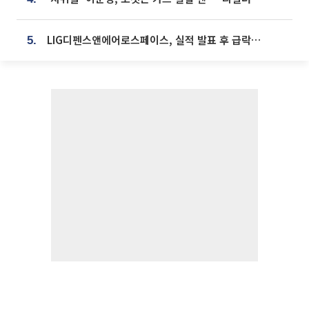
LIG디펜스앤에어로스페이스, 실적 발표 후 급락→반등⋯증권가 “28년까지 튼튼”
5.