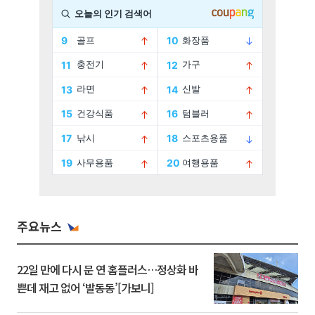
주요뉴스
22일 만에 다시 문 연 홈플러스…정상화 바
쁜데 재고 없어 ‘발동동’[가보니]