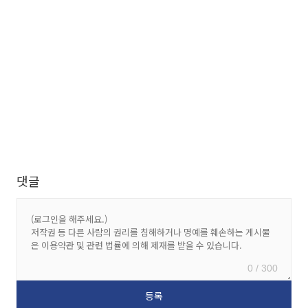
댓글
0 / 300