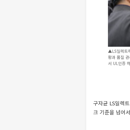
▲LS일렉트릭
황과 품질 관
서 UL인증 
구자균 LS일렉트
크 기준을 넘어서