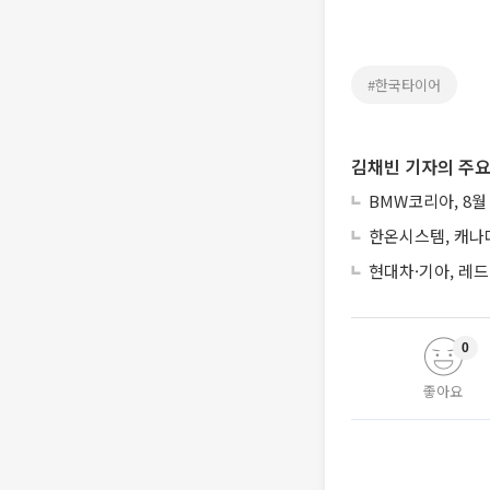
#한국타이어
김채빈 기자의 주요
BMW코리아, 8월
한온시스템, 캐나
현대차·기아, 레
0
좋아요