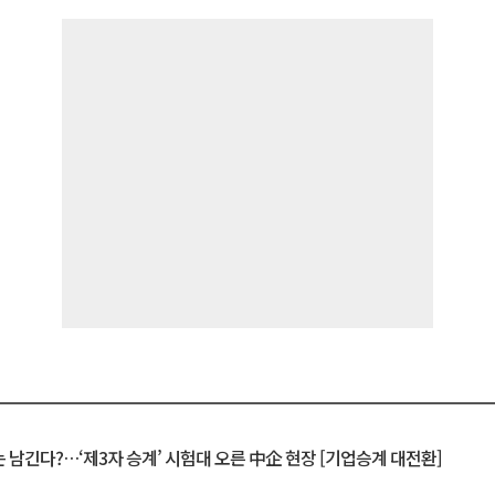
 남긴다?…‘제3자 승계’ 시험대 오른 中企 현장 [기업승계 대전환]