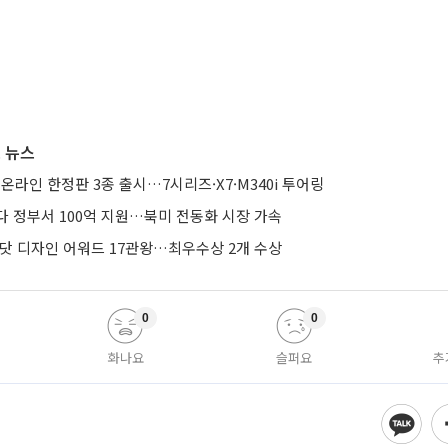
 뉴스
 온라인 한정판 3종 출시…7시리즈·X7·M340i 투어링
다 정부서 100억 지원…북미 전동화 시장 가속
드닷 디자인 어워드 17관왕…최우수상 2개 수상
0
0
화나요
슬퍼요
추