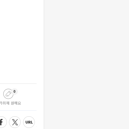
0
가취재 원해요