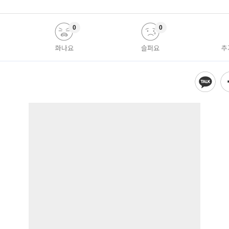
0
0
화나요
슬퍼요
추