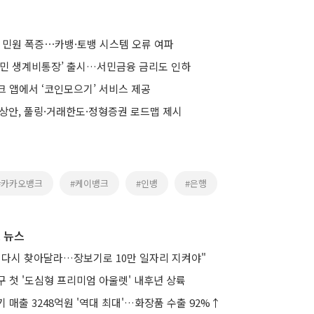
 민원 폭증⋯카뱅·토뱅 시스템 오류 여파
국민 생계비통장’ 출시…서민금융 금리도 인하
크 앱에서 ‘코인모으기’ 서비스 제공
예상안, 풀링·거래한도·정형증권 로드맵 제시
#카카오뱅크
#케이뱅크
#인뱅
#은행
 뉴스
 다시 찾아달라…장보기로 10만 일자리 지켜야"
 첫 '도심형 프리미엄 아울렛' 내후년 상륙
 매출 3248억원 '역대 최대'…화장품 수출 92%↑