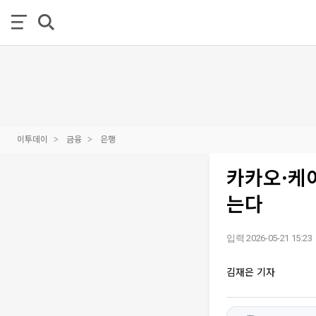
이투데이
금융
은행
카카오·케
는다
입력 2026-05-21 15:23
김재은 기자