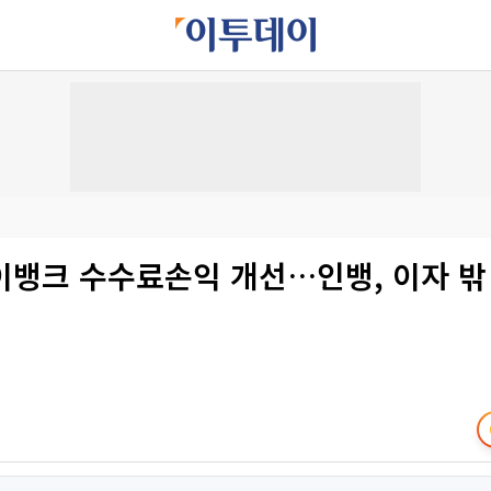
이뱅크 수수료손익 개선…인뱅, 이자 밖