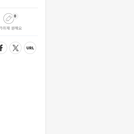
0
가취재 원해요