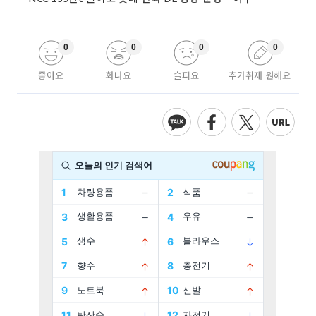
0
0
0
0
좋아요
화나요
슬퍼요
추가취재 원해요