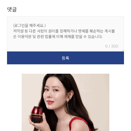
댓글
0 / 300