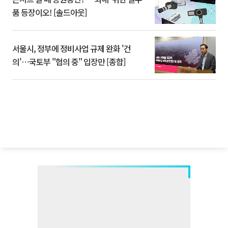
품 등장이오! [솔드아웃]
서울시, 정부에 정비사업 규제 완화 '건
의'⋯국토부 "협의 중" 입장만 [종합]