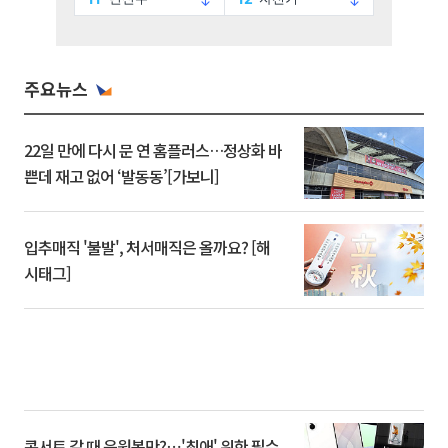
주요뉴스
22일 만에 다시 문 연 홈플러스…정상화 바
쁜데 재고 없어 ‘발동동’[가보니]
입추매직 '불발', 처서매직은 올까요? [해
시태그]
콘서트 갈 때 응원봉만?⋯'최애' 위한 필수