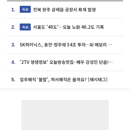
전북 완주 삼례읍 공장서 화재 발생
속보
1.
서울도 '40도'…오늘 노원 40.2도 기록
속보
2.
SK하이닉스, 용인·청주에 54조 투자…AI 메모리 생산기지 키운다
3.
'2TV 생생정보' 오늘방송맛집- 배우 강성진 단골! 쌀국수ㆍ푸팟퐁 커리 맛집 '블○○○'
4.
입추매직 '불발', 처서매직은 올까요? [해시태그]
5.