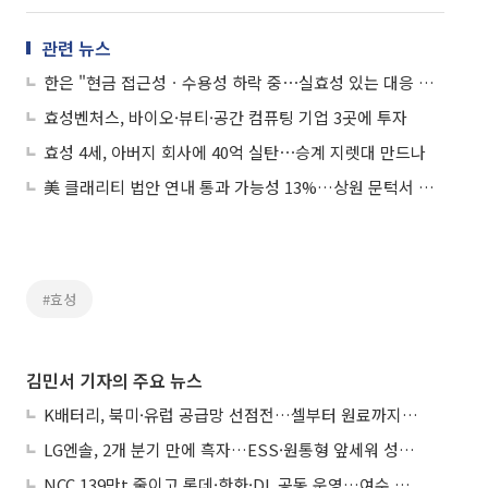
관련 뉴스
한은 "현금 접근성ㆍ수용성 하락 중⋯실효성 있는 대응 필요"
효성벤처스, 바이오·뷰티·공간 컴퓨팅 기업 3곳에 투자
효성 4세, 아버지 회사에 40억 실탄⋯승계 지렛대 만드나
美 클래리티 법안 연내 통과 가능성 13%…상원 문턱서 제동
#효성
김민서 기자의 주요 뉴스
K배터리, 북미·유럽 공급망 선점전…셀부터 원료까지 현지화
LG엔솔, 2개 분기 만에 흑자…ESS·원통형 앞세워 성장 가속
NCC 139만t 줄이고 롯데·한화·DL 공동 운영…여수 1호 본궤도