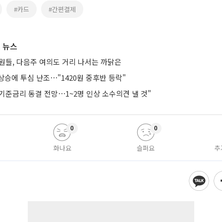
#카드
#간편결제
 뉴스
직원들, 다음주 여의도 거리 나서는 까닭은
승에 투심 난조⋯"1420원 중후반 등락"
기준금리 동결 전망⋯1~2명 인상 소수의견 낼 것"
0
0
화나요
슬퍼요
추