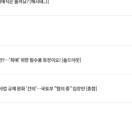
서매직은 올까요? [해시태그]
?⋯'최애' 위한 필수품 등장이오! [솔드아웃]
업 규제 완화 '건의'⋯국토부 "협의 중" 입장만 [종합]