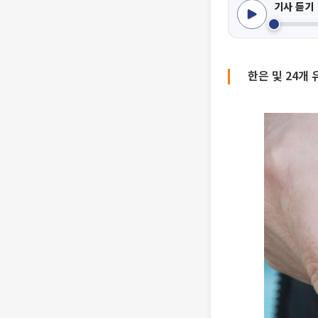
기사 듣기
한은 및 24개