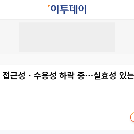
금 접근성ㆍ수용성 하락 중⋯실효성 있는