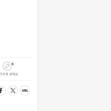
0
가취재 원해요