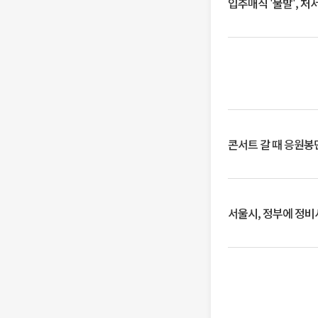
입추매직 '불발', 처
콘서트 갈 때 응원봉만
서울시, 정부에 정비사