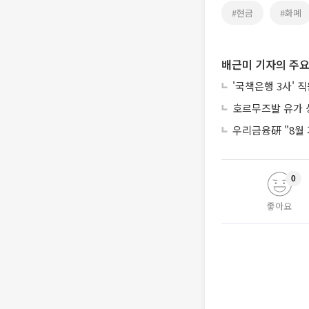
#현금
#화폐
배근미 기자의 주요
'국책은행 3사' 
호르무즈발 유가 상
우리금융硏 "8월 
0
좋아요