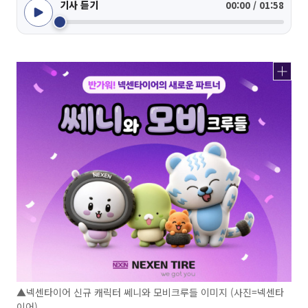
기사 듣기
00:00 / 01:58
▲넥센타이어 신규 캐릭터 쎄니와 모비크루들 이미지 (사진=넥센타
이어)