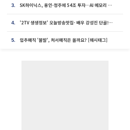
SK하이닉스, 용인·청주에 54조 투자…AI 메모리 생산기지 키운다
3.
'2TV 생생정보' 오늘방송맛집- 배우 강성진 단골! 쌀국수ㆍ푸팟퐁 커리 맛집 '블○○○'
4.
입추매직 '불발', 처서매직은 올까요? [해시태그]
5.