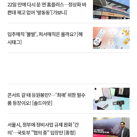
22일 만에 다시 문 연 홈플러스…정상화 바
쁜데 재고 없어 ‘발동동’[가보니]
입추매직 '불발', 처서매직은 올까요? [해
시태그]
콘서트 갈 때 응원봉만?⋯'최애' 위한 필수
품 등장이오! [솔드아웃]
서울시, 정부에 정비사업 규제 완화 '건
의'⋯국토부 "협의 중" 입장만 [종합]