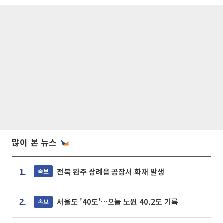
많이 본 뉴스
전북 완주 삼례읍 공장서 화재 발생
속보
1.
서울도 '40도'…오늘 노원 40.2도 기록
속보
2.