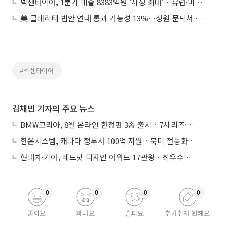
넥센타이어, 1분기 매출 8383억원 ‘사상 최대’…유럽·미국 판매 호조
美 클래리티 법안 연내 통과 가능성 13%…상원 문턱서 제동
#넥센타이어
김채빈 기자의 주요 뉴스
BMW코리아, 8월 온라인 한정판 3종 출시…7시리즈·X7·M340i 투어링
한온시스템, 캐나다 정부서 100억 지원…북미 전동화 시장 가속
현대차·기아, 레드닷 디자인 어워드 17관왕…최우수상 2개 수상
0
0
0
0
좋아요
화나요
슬퍼요
추가취재 원해요