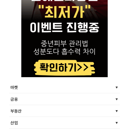
마켓
금융
부동산
산업