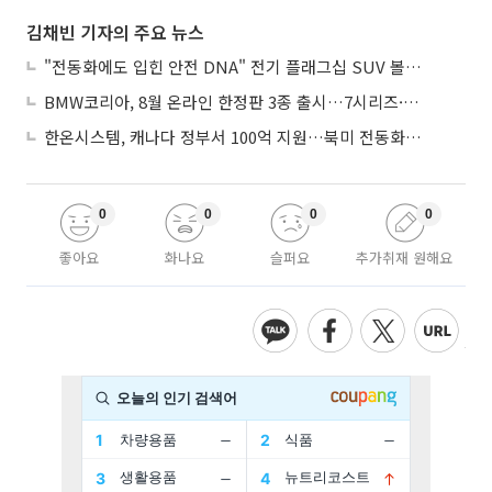
김채빈 기자의 주요 뉴스
"전동화에도 입힌 안전 DNA" 전기 플래그십 SUV 볼보 'EX90'
BMW코리아, 8월 온라인 한정판 3종 출시…7시리즈·X7·M340i 투어링
한온시스템, 캐나다 정부서 100억 지원…북미 전동화 시장 가속
0
0
0
0
좋아요
화나요
슬퍼요
추가취재 원해요