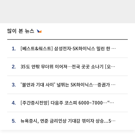
많이 본 뉴스
[베스트&워스트] 삼성전자·SK하이닉스 밀린 한 주…상상인증권은 85% 급등
1.
35도 안팎 무더위 이어져…전국 곳곳 소나기 [오늘 날씨]
2.
'불안과 기대 사이' 널뛰는 SK하이닉스…증권가 "HBM4·LTA 기반 펀터멘털 견고"
3.
[주간증시전망] 다음주 코스피 6000~7000⋯“外人 수급은 정책이 변수”
4.
뉴욕증시, 연준 금리인상 기대감 꺾이자 상승...S&P500 사상 최고치 [종합]
5.