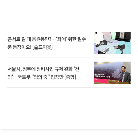
콘서트 갈 때 응원봉만?⋯'최애' 위한 필수
품 등장이오! [솔드아웃]
서울시, 정부에 정비사업 규제 완화 '건
의'⋯국토부 "협의 중" 입장만 [종합]