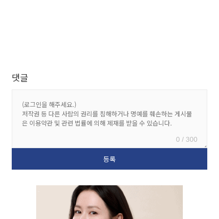
댓글
0 / 300