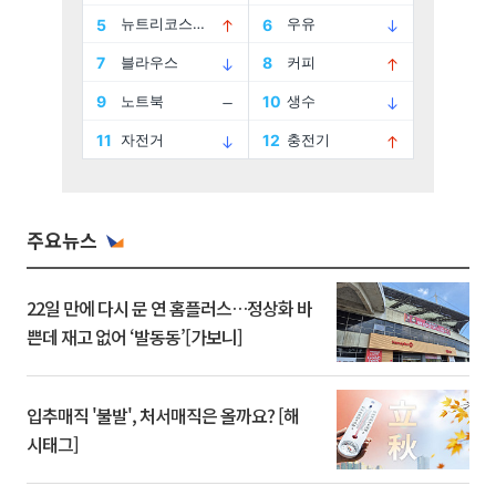
주요뉴스
22일 만에 다시 문 연 홈플러스…정상화 바
쁜데 재고 없어 ‘발동동’[가보니]
입추매직 '불발', 처서매직은 올까요? [해
시태그]