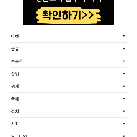
마켓
금융
부동산
산업
경제
국제
정치
사회
오피니언