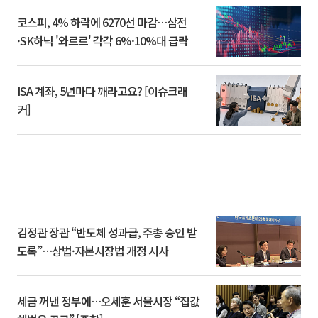
코스피, 4% 하락에 6270선 마감…삼전
·SK하닉 '와르르' 각각 6%·10%대 급락
ISA 계좌, 5년마다 깨라고요? [이슈크래
커]
김정관 장관 “반도체 성과급, 주총 승인 받
도록”…상법·자본시장법 개정 시사
세금 꺼낸 정부에…오세훈 서울시장 “집값