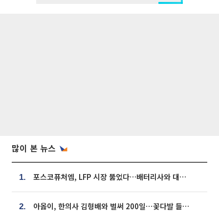
많이 본 뉴스
포스코퓨처엠, LFP 시장 뚫었다…배터리사와 대규모 장기 공급 합의
1.
아옳이, 한의사 김형배와 벌써 200일⋯꽃다발 들고 "프러포즈 아냐"
2.