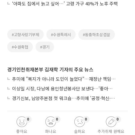
‘아파도 집에서 늙고 싶어…’ 고령 가구 40%가 노후 주택
#고향사랑기부제
#수원특례시
#동충하초삼겹살
#수원축협
#경기
경기인천취재본부 김재학 기자의 주요 뉴스
추미애 "복지가 아니라 도민이 늘었다"…재정난 책임론 정면돌파
이상일 시장, 다낭에 용인청년봉사단 보낸다…'좋아용 거리' 만든다
경기신보, 남양주본점 첫 워크숍…추미애 '공정·혁신·포용' 전면 반영
0
0
0
0
좋아요
화나요
슬퍼요
추가취재 원해요