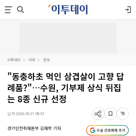
이투데이
사회
전국
"동충하초 먹인 삼겹살이 고향 답
례품?"…수원, 기부제 상식 뒤집
는 8종 신규 선정
입력 2026-05-21 08:33
경기인천취재본부 김재학 기자
구글 선호매체 추가