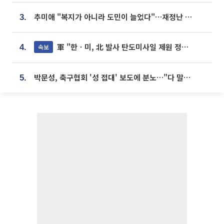
추미애 "복지가 아니라 도민이 늘었다"…재정난 책임론 정면돌파
3.
軍 "한ㆍ미, 北 발사 탄도미사일 제원 정밀분석 중"
속보
4.
박문성, 축구협회 '성 접대' 보도에 분노…"다 말아먹으려고 작정했나"
5.