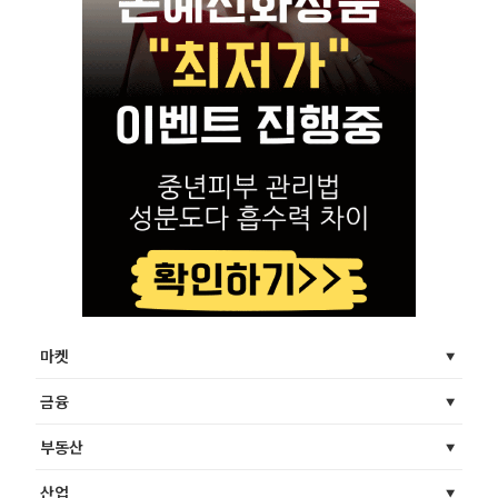
마켓
금융
부동산
산업