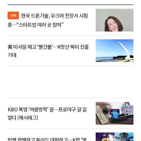
한국 드론기술, 우크라 전장서 시험
단독
중…“스타트업 여러 곳 참여”
美 미사일 재고 ‘빨간불’…K방산 북미 진출
기대
KBO 폭염 '여름방학' 끝…프로야구 갈 길
멀다 [해시태그]
빅뱅 컴백하고 튜이드 데뷔하고⋯K팝 '몇