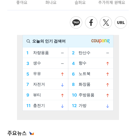
좋아요
화나요
슬퍼요
추가취재 원해요
주요뉴스