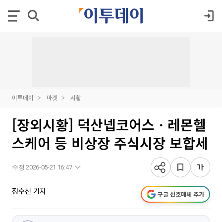
이투데이
마켓
시황
[장외시황] 덕산넵코어스ㆍ레몬헬
스케어 등 비상장 주식시장 보합세
수정 2026-05-21 16:47
정수천 기자
구글 선호매체 추가