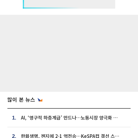
많이 본 뉴스
AI, ‘영구적 하층계급’ 만드나…노동시장 양극화 경고
1.
한화생명, 젠지에 2-1 역전승⋯KeSPA컵 결선 스테이지 2 직행
2.