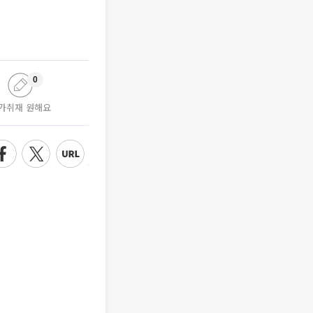
0
가취재 원해요