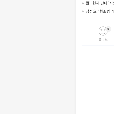
野 “헌재 간다”
정성호 “형소법 
0
좋아요