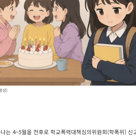
생성)
끝나는 4~5월을 전후로 학교폭력대책심의위원회(학폭위) 신