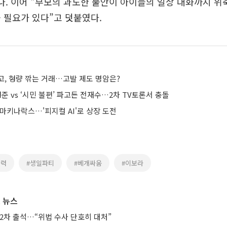
다. 이어 “부모의 과도한 불안이 아이들의 일상 대화까지 위
 필요가 있다”고 덧붙였다.
고, 형량 깎는 거래…고발 제도 명암은?
형준 vs ‘시민 불편’ 파고든 전재수…2차 TV토론서 충돌
마키나락스…'피지컬 AI'로 상장 도전
폭력
#생일파티
#베개싸움
#이보라
 뉴스
2차 출석…“위법 수사 단호히 대처”