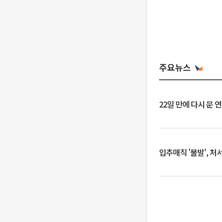
주요뉴스
22일 만에 다시 문 
입추매직 '불발', 처