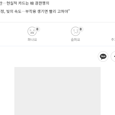
지만…현실적 카드는 檢 권한쟁의
개정, 빛의 속도…부작용 생기면 빨리 고쳐야”
0
0
화나요
슬퍼요
추