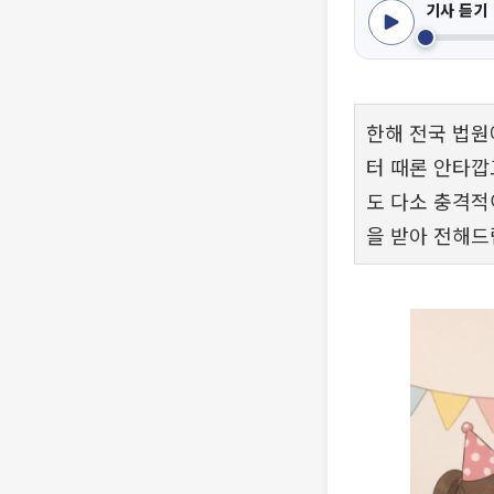
기사 듣기
한해 전국 법원
터 때론 안타깝
도 다소 충격
을 받아 전해드