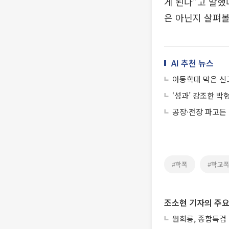
게 된다”고 말했
은 아닌지 살펴볼
AI 추천 뉴스
아동학대 막은 신
‘성과’ 강조한 박
공장·전장 파고든 
#학폭
#학교
조소현 기자의 주요
원희룡, 종합특검 