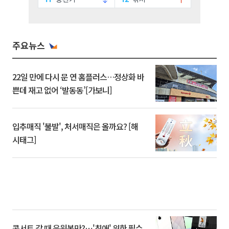
주요뉴스
22일 만에 다시 문 연 홈플러스…정상화 바
쁜데 재고 없어 ‘발동동’[가보니]
입추매직 '불발', 처서매직은 올까요? [해
시태그]
콘서트 갈 때 응원봉만?⋯'최애' 위한 필수