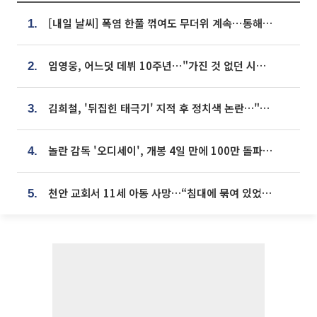
[내일 날씨] 폭염 한풀 꺾여도 무더위 계속⋯동해안 이틀 연속 비
1.
임영웅, 어느덧 데뷔 10주년⋯"가진 것 없던 시절, 내 앞엔 20명의 팬뿐"
2.
김희철, '뒤집힌 태극기' 지적 후 정치색 논란…"좌우 떠나 우리나라 국기"
3.
놀란 감독 '오디세이', 개봉 4일 만에 100만 돌파⋯'왕사남' 보다 빠르다
4.
천안 교회서 11세 아동 사망…“침대에 묶여 있었다” 진술 확보
5.