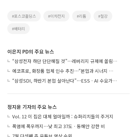
#포스코홀딩스
#이차전지
#리튬
#철강
#배터리
이은지 PD의 주요 뉴스
“삼성전자 하단 단단해질 것”⋯레버리지 규제에 쏠림 완화
에코프로, 화장품 업체 인수 추진⋯“본업과 시너지 부족”
“삼성SDI, 하반기 본업 살아난다”⋯ESSㆍAI 수요가 견인
정지윤 기자의 주요 뉴스
Vol. 12 이 집은 대체 얼마일까 : 슈퍼리치들의 주거지
폭염에 폭우까지⋯낮 최고 37도ㆍ동해안 강한 비
7월 다섯째 주 유튜브 영상 순위