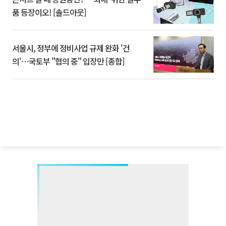
품 등장이오! [솔드아웃]
서울시, 정부에 정비사업 규제 완화 '건
의'⋯국토부 "협의 중" 입장만 [종합]