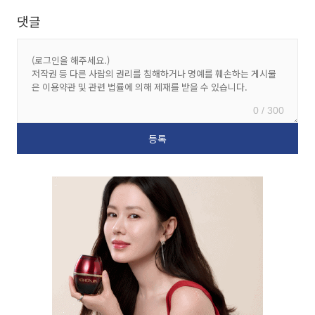
댓글
0 / 300