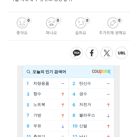
0
0
0
0
좋아요
화나요
슬퍼요
추가취재 원해요