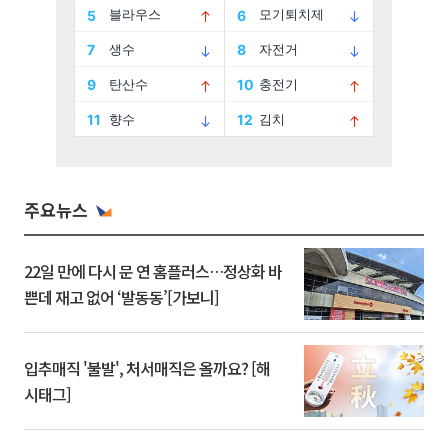
주요뉴스
22일 만에 다시 문 연 홈플러스…정상화 바
쁜데 재고 없어 ‘발동동’[가보니]
입추매직 '불발', 처서매직은 올까요? [해
시태그]