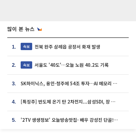
많이 본 뉴스
전북 완주 삼례읍 공장서 화재 발생
속보
1.
서울도 '40도'…오늘 노원 40.2도 기록
속보
2.
SK하이닉스, 용인·청주에 54조 투자…AI 메모리 생산기지 키운다
3.
[특징주] 반도체 온기 탄 2차전지...삼성SDI, 장 초반 7% 넘게 껑충
4.
'2TV 생생정보' 오늘방송맛집- 배우 강성진 단골! 쌀국수ㆍ푸팟퐁 커리 맛집 '블○○○'
5.