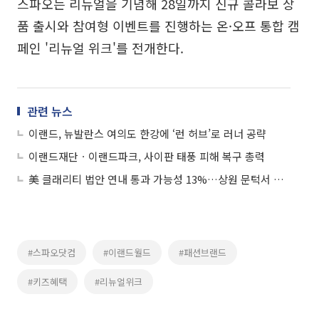
스파오는 리뉴얼을 기념해 28일까지 신규 콜라보 상
품 출시와 참여형 이벤트를 진행하는 온·오프 통합 캠
페인 '리뉴얼 위크'를 전개한다.
관련 뉴스
이랜드, 뉴발란스 여의도 한강에 ‘런 허브’로 러너 공략
이랜드재단ㆍ이랜드파크, 사이판 태풍 피해 복구 총력
美 클래리티 법안 연내 통과 가능성 13%…상원 문턱서 제동
#스파오닷컴
#이랜드월드
#패션브랜드
#키즈혜택
#리뉴얼위크