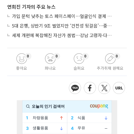
연희진 기자의 주요 뉴스
가입 문턱 낮추는 토스 페이스페이⋯얼굴인식 결제 확산 속도낸다
5대 은행, 상반기 9조 벌었지만 ‘건전성 뒷걸음’⋯중기대출 문턱 높아지나
세제 개편에 복잡해진 자산가 셈법⋯강남 고령자·다주택자 ‘자산재편 고심’
0
0
0
0
좋아요
화나요
슬퍼요
추가취재 원해요