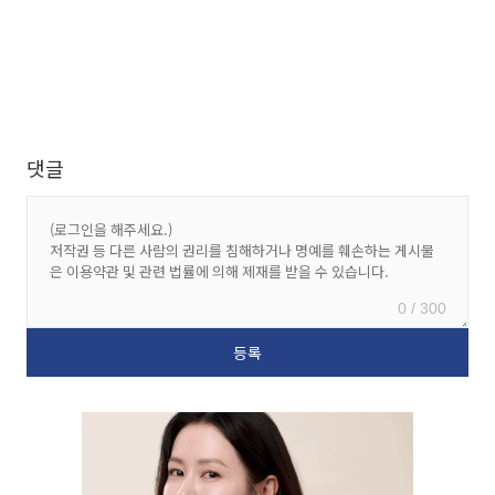
댓글
0 / 300