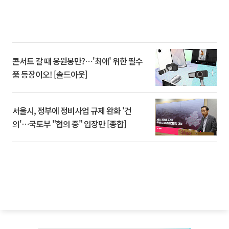
콘서트 갈 때 응원봉만?⋯'최애' 위한 필수
품 등장이오! [솔드아웃]
서울시, 정부에 정비사업 규제 완화 '건
의'⋯국토부 "협의 중" 입장만 [종합]