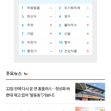
주요뉴스
22일 만에 다시 문 연 홈플러스…정상화 바
쁜데 재고 없어 ‘발동동’[가보니]