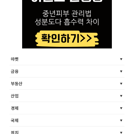
마켓
금융
부동산
산업
경제
국제
정치