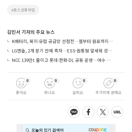
#포스코퓨처엠
김민서 기자의 주요 뉴스
K배터리, 북미·유럽 공급망 선점전…셀부터 원료까지 현지화
LG엔솔, 2개 분기 만에 흑자…ESS·원통형 앞세워 성장 가속
NCC 139만t 줄이고 롯데·한화·DL 공동 운영…여수 1호 본궤도
0
0
0
0
좋아요
화나요
슬퍼요
추가취재 원해요