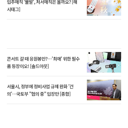
입추매직 '불발', 처서매직은 올까요? [해
시태그]
콘서트 갈 때 응원봉만?⋯'최애' 위한 필수
품 등장이오! [솔드아웃]
서울시, 정부에 정비사업 규제 완화 '건
의'⋯국토부 "협의 중" 입장만 [종합]