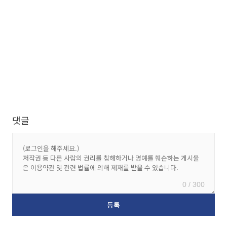
댓글
0 / 300