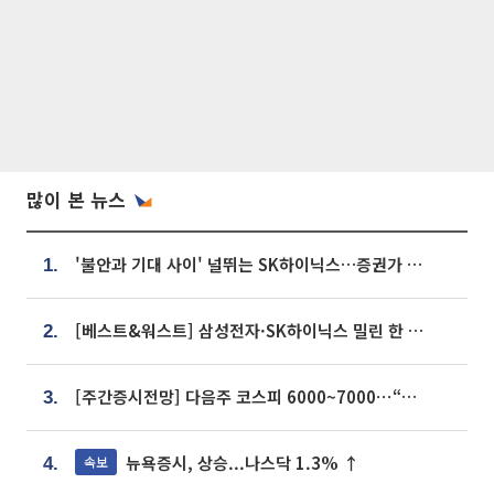
많이 본 뉴스
'불안과 기대 사이' 널뛰는 SK하이닉스…증권가 "HBM4·LTA 기반 펀터멘털 견고"
1.
[베스트&워스트] 삼성전자·SK하이닉스 밀린 한 주…상상인증권은 85% 급등
2.
[주간증시전망] 다음주 코스피 6000~7000⋯“外人 수급은 정책이 변수”
3.
뉴욕증시, 상승...나스닥 1.3% ↑
속보
4.