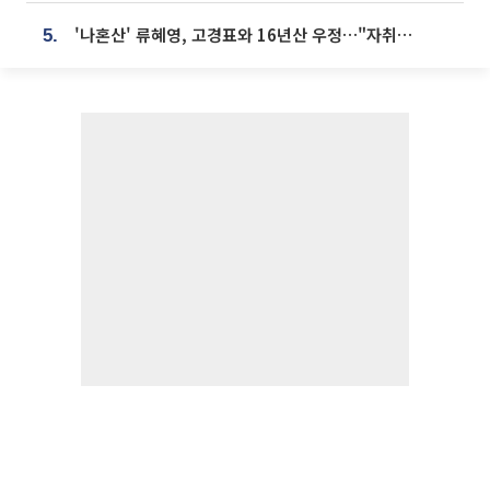
'나혼산' 류혜영, 고경표와 16년산 우정…"자취방서 부모님과 마주쳐"
5.