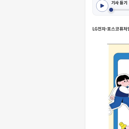
기사 듣기
LG전자·포스코퓨처엠