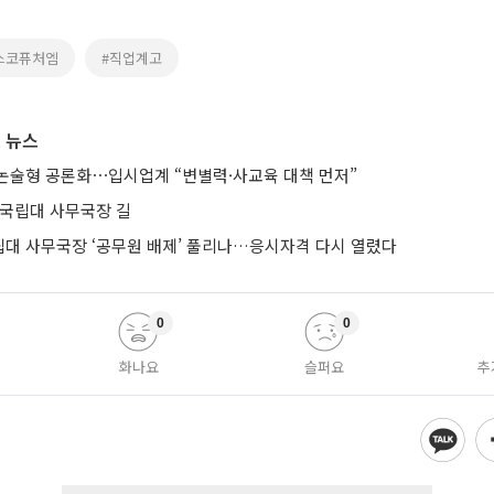
스코퓨처엠
#직업계고
 뉴스
논술형 공론화⋯입시업계 “변별력·사교육 대책 먼저”
 국립대 사무국장 길
립대 사무국장 ‘공무원 배제’ 풀리나…응시자격 다시 열렸다
0
0
화나요
슬퍼요
추