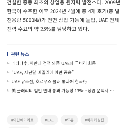
건설한 중동 최초의 상업용 원자력 발전소다. 2009년
한국이 수주한 이후 2024년 4월에 총 4개 호기(총 발
전용량 5600㎿)가 전면 상업 가동에 돌입, UAE 전체
전력 수요의 약 25%를 담당하고 있다.
관련 뉴스
네타냐후, 이란과 전쟁 와중 UAE와 극비리 회동
“UAE, 지난달 비밀리에 이란 공습”
UAE 유조선, 호르무즈 몰래 통과해 한국行
美 클래리티 법안 연내 통과 가능성 13%…상원 문턱서 제동
#아랍에미리트
#UAE
#드론
#바라카원전