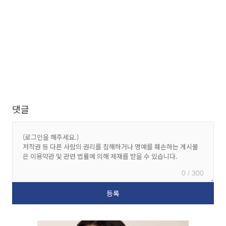
댓글
0 / 300