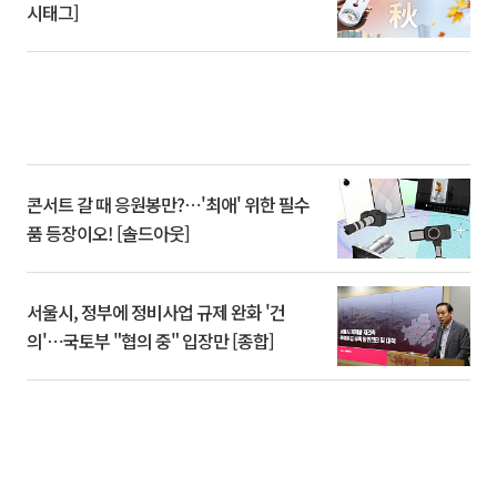
시태그]
콘서트 갈 때 응원봉만?⋯'최애' 위한 필수
품 등장이오! [솔드아웃]
서울시, 정부에 정비사업 규제 완화 '건
의'⋯국토부 "협의 중" 입장만 [종합]