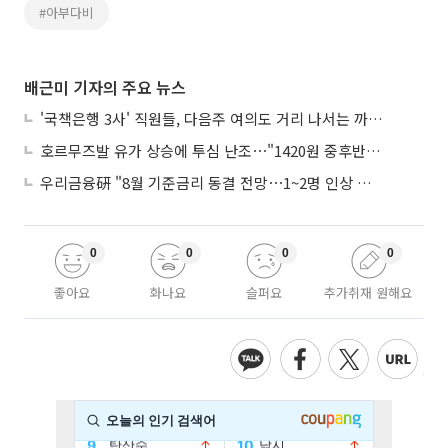
#아부다비
배근미 기자의 주요 뉴스
'국책은행 3사' 직원들, 다음주 여의도 거리 나서는 까닭은
호르무즈발 유가 상승에 투심 난조⋯"1420원 중후반 등락"
우리금융硏 "8월 기준금리 동결 전망⋯1~2명 인상 소수의견 낼 것"
0
0
0
0
좋아요
화나요
슬퍼요
추가취재 원해요