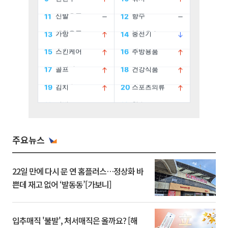
주요뉴스
22일 만에 다시 문 연 홈플러스…정상화 바
쁜데 재고 없어 ‘발동동’[가보니]
입추매직 '불발', 처서매직은 올까요? [해