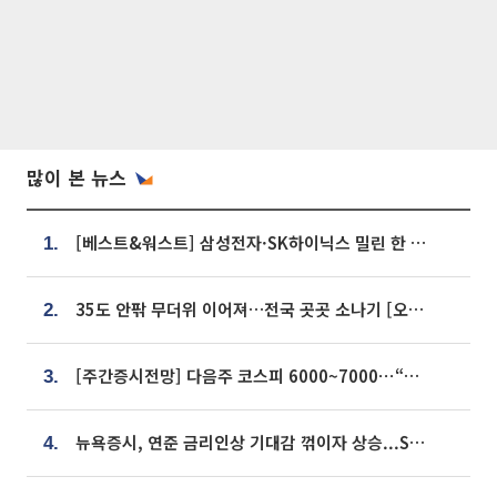
많이 본 뉴스
[베스트&워스트] 삼성전자·SK하이닉스 밀린 한 주…상상인증권은 85% 급등
1.
35도 안팎 무더위 이어져…전국 곳곳 소나기 [오늘 날씨]
2.
[주간증시전망] 다음주 코스피 6000~7000⋯“外人 수급은 정책이 변수”
3.
뉴욕증시, 연준 금리인상 기대감 꺾이자 상승...S&P500 사상 최고치 [종합]
4.