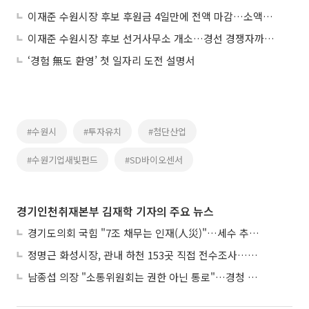
이재준 수원시장 후보 후원금 4일만에 전액 마감…소액후원 릴레이에 "시민의 명령"
이재준 수원시장 후보 선거사무소 개소…경선 경쟁자까지 합류 "무적의 원팀"
‘경험 無도 환영’ 첫 일자리 도전 설명서
#수원시
#투자유치
#첨단산업
#수원기업새빛펀드
#SD바이오센서
경기인천취재본부 김재학 기자의 주요 뉴스
경기도의회 국힘 "7조 채무는 인재(人災)"…세수 추계 조작 의혹 제기
정명근 화성시장, 관내 하천 153곳 직접 전수조사…불법시설 정비
남종섭 의장 "소통위원회는 권한 아닌 통로"…경청 의회 만든다