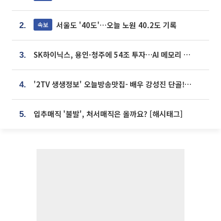
서울도 '40도'…오늘 노원 40.2도 기록
속보
2.
SK하이닉스, 용인·청주에 54조 투자…AI 메모리 생산기지 키운다
3.
'2TV 생생정보' 오늘방송맛집- 배우 강성진 단골! 쌀국수ㆍ푸팟퐁 커리 맛집 '블○○○'
4.
입추매직 '불발', 처서매직은 올까요? [해시태그]
5.