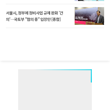
서울시, 정부에 정비사업 규제 완화 '건
의'⋯국토부 "협의 중" 입장만 [종합]