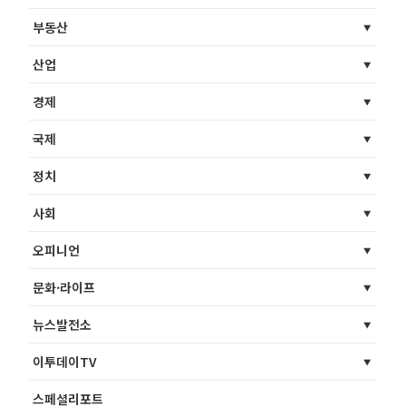
부동산
산업
경제
국제
정치
사회
오피니언
문화·라이프
뉴스발전소
이투데이TV
스페셜리포트