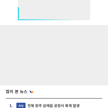
많이 본 뉴스
전북 완주 삼례읍 공장서 화재 발생
속보
1.