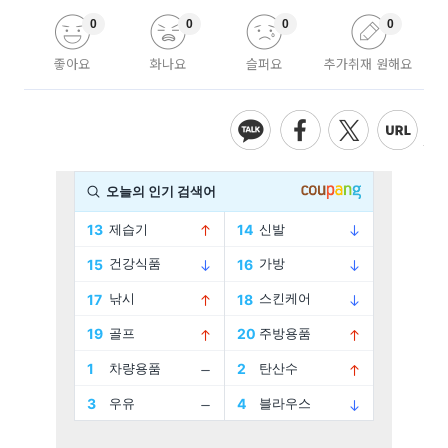
0
0
0
0
좋아요
화나요
슬퍼요
추가취재 원해요