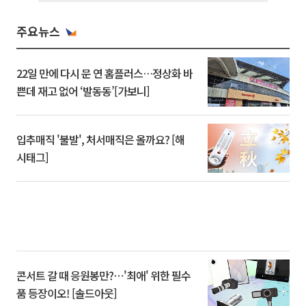
주요뉴스
22일 만에 다시 문 연 홈플러스…정상화 바
쁜데 재고 없어 ‘발동동’[가보니]
입추매직 '불발', 처서매직은 올까요? [해
시태그]
콘서트 갈 때 응원봉만?⋯'최애' 위한 필수
품 등장이오! [솔드아웃]