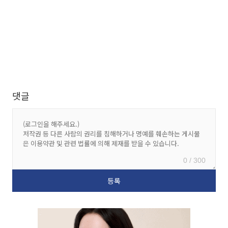
댓글
0 / 300