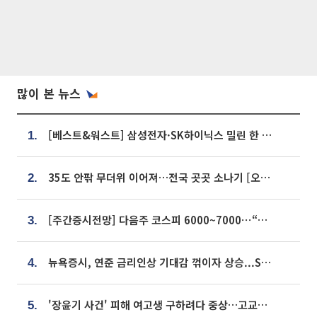
많이 본 뉴스
[베스트&워스트] 삼성전자·SK하이닉스 밀린 한 주…상상인증권은 85% 급등
1.
35도 안팎 무더위 이어져…전국 곳곳 소나기 [오늘 날씨]
2.
[주간증시전망] 다음주 코스피 6000~7000⋯“外人 수급은 정책이 변수”
3.
뉴욕증시, 연준 금리인상 기대감 꺾이자 상승...S&P500 사상 최고치 [종합]
4.
'장윤기 사건' 피해 여고생 구하려다 중상…고교생 의상자 지정
5.