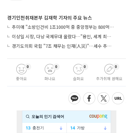
경기인천취재본부 김재학 기자의 주요 뉴스
추미애 "소방인건비 1조1000억 중 중앙정부는 800억뿐"
이상일 시장, 다낭 국제무대 올랐다…"용인, 세계 최대 반도체 도시 된다"
경기도의회 국힘 "7조 채무는 인재(人災)"…세수 추계 조작 의혹 제기
0
0
0
0
좋아요
화나요
슬퍼요
추가취재 원해요