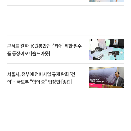
콘서트 갈 때 응원봉만?⋯'최애' 위한 필수
품 등장이오! [솔드아웃]
서울시, 정부에 정비사업 규제 완화 '건
의'⋯국토부 "협의 중" 입장만 [종합]