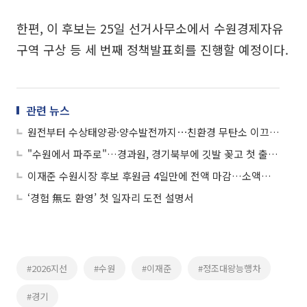
한편, 이 후보는 25일 선거사무소에서 수원경제자유
구역 구상 등 세 번째 정책발표회를 진행할 예정이다.
관련 뉴스
원전부터 수상태양광·양수발전까지⋯친환경 무탄소 이끄는 한수원
"수원에서 파주로"…경과원, 경기북부에 깃발 꽂고 첫 출근은 봉사활동이었다
이재준 수원시장 후보 후원금 4일만에 전액 마감…소액후원 릴레이에 "시민의 명령"
‘경험 無도 환영’ 첫 일자리 도전 설명서
#2026지선
#수원
#이재준
#정조대왕능행차
#경기