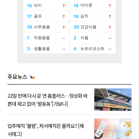
주요뉴스
22일 만에 다시 문 연 홈플러스…정상화 바
쁜데 재고 없어 ‘발동동’[가보니]
입추매직 '불발', 처서매직은 올까요? [해
시태그]