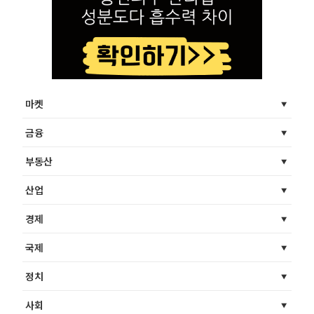
마켓
금융
부동산
산업
경제
국제
정치
사회