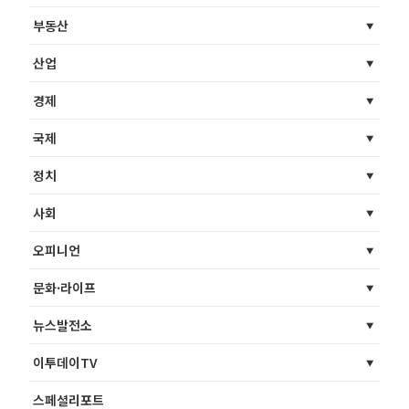
부동산
산업
경제
국제
정치
사회
오피니언
문화·라이프
뉴스발전소
이투데이TV
스페셜리포트