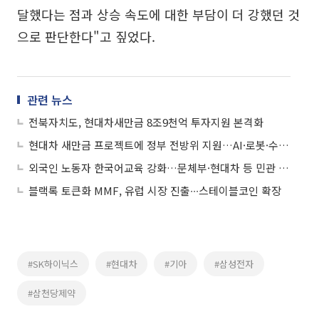
달했다는 점과 상승 속도에 대한 부담이 더 강했던 것
으로 판단한다"고 짚었다.
관련 뉴스
전북자치도, 현대차새만금 8조9천억 투자지원 본격화
현대차 새만금 프로젝트에 정부 전방위 지원…AI·로봇·수소 산업 육성
외국인 노동자 한국어교육 강화…문체부·현대차 등 민관 협력 나서
블랙록 토큰화 MMF, 유럽 시장 진출∙∙∙스테이블코인 확장
#SK하이닉스
#현대차
#기아
#삼성전자
#삼천당제약