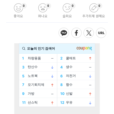
0
0
0
0
좋아요
화나요
슬퍼요
추가취재 원해요