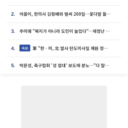
아옳이, 한의사 김형배와 벌써 200일⋯꽃다발 들고 "프러포즈 아냐"
2.
추미애 "복지가 아니라 도민이 늘었다"…재정난 책임론 정면돌파
3.
軍 "한ㆍ미, 北 발사 탄도미사일 제원 정밀분석 중"
속보
4.
박문성, 축구협회 '성 접대' 보도에 분노…"다 말아먹으려고 작정했나"
5.