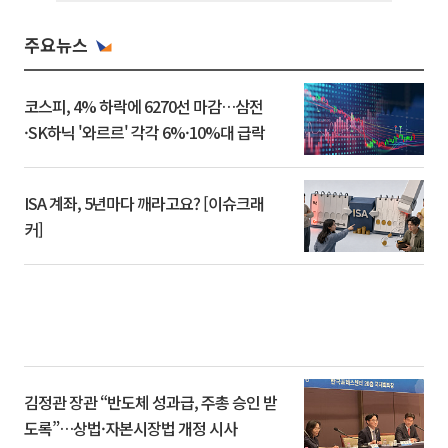
주요뉴스
코스피, 4% 하락에 6270선 마감…삼전
·SK하닉 '와르르' 각각 6%·10%대 급락
ISA 계좌, 5년마다 깨라고요? [이슈크래
커]
김정관 장관 “반도체 성과급, 주총 승인 받
도록”…상법·자본시장법 개정 시사