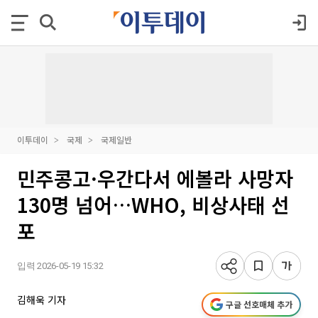
이투데이
국제
국제일반
민주콩고·우간다서 에볼라 사망자
130명 넘어…WHO, 비상사태 선
포
입력 2026-05-19 15:32
김해욱 기자
구글 선호매체 추가