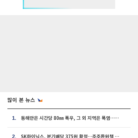
많이 본 뉴스
동해안은 시간당 80㎜ 폭우, 그 외 지역은 폭염…‘극과 극 날씨’
1.
SK하이닉스, 분기배당 375원 확정…주주환원책 9월로 앞당겨 발표
2.