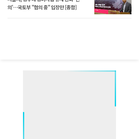
의'⋯국토부 "협의 중" 입장만 [종합]