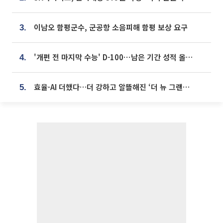
이남오 함평군수, 군공항 소음피해 함평 보상 요구
3.
'개편 전 마지막 수능' D-100⋯남은 기간 성적 올릴 전략은
4.
효율·AI 더했다…더 강하고 알뜰해진 ‘더 뉴 그랜저 하이브리드’ [ET의 모빌리티]
5.