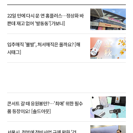
22일 만에 다시 문 연 홈플러스…정상화 바
쁜데 재고 없어 ‘발동동’[가보니]
입추매직 '불발', 처서매직은 올까요? [해
시태그]
콘서트 갈 때 응원봉만?⋯'최애' 위한 필수
품 등장이오! [솔드아웃]
서울시, 정부에 정비사업 규제 완화 '건