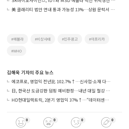
SK바이오사이언스, IDT와 MSD 에볼라 백신 위탁생산 계약
美 클래리티 법안 연내 통과 가능성 13%…상원 문턱서 제동
#에볼라
#비상사태
#민주콩고
#아프리카
#WHO
김해욱 기자의 주요 뉴스
에코프로, 영업익 전년比 102.7%↑…신사업·소재 다각화 박차
日, 한국산 도금강판 덤핑 예비판정…내년 대일 철강 수출 ‘빨간불’
HD현대일렉트릭, 2분기 영업익 37%↑…“데이터센터 사업, 새로운 성장 축”
0
0
0
0