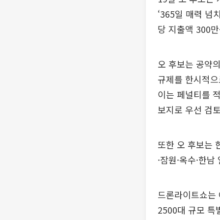
‘365일 매력 넘
당 지출액 300만
오 후보는 공약의
규제를 한시적으로
이는 페널티를 적
보지로 우선 검토
또한 오 후보는 
·잠원·옥수·한남
드론라이트쇼는 여
2500대 규모 특