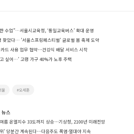
한 수업”…서울시교육청, ‘통일교육버스’ 확대 운영
명 찾았다… '서울스프링페스티벌' 글로벌 봄 축제 도약
나무카드 사용 업무 협약⋯건강식 배달 서비스 시작
고 싶어…’ 고령 가구 40%가 노후 주택
서울
#오세훈
 뉴스
여름 온열지수 33도까지 상승⋯기상청, 2100년 미래전망
더위' 당분간 계속된다⋯다음주도 폭염·열대야 지속