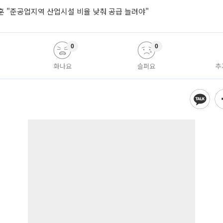
훈 "준공업지역 산업시설 비율 낮춰 공급 늘려야"
0
0
화나요
슬퍼요
추