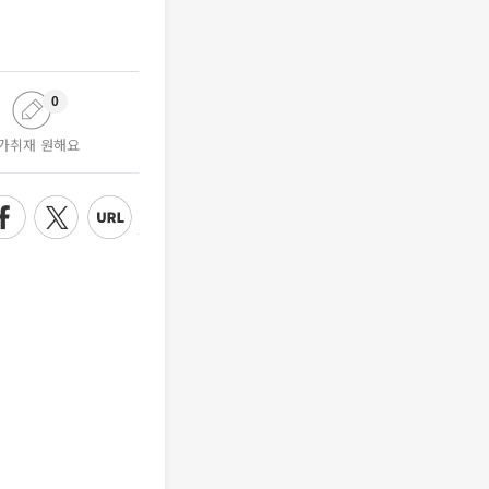
0
가취재 원해요