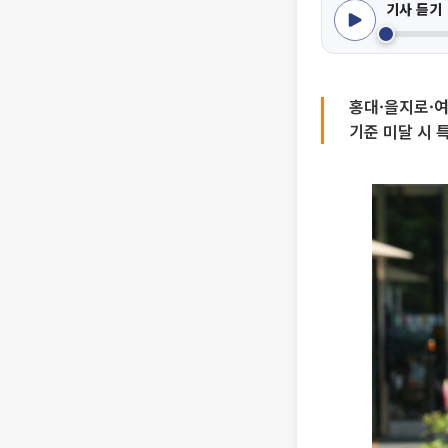
기사 듣기
홍대·을지로·여
기준 미달 시 