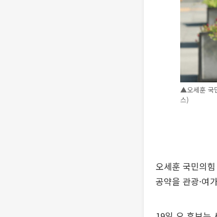
▲오세훈 국민
스)
오세훈 국민의힘
공약을 관광·여가
19일 오 후보는