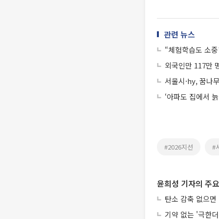
관련 뉴스
“체험학습도 소중
외국인만 117만 
서울시·hy, 꿈
‘아파도 집에서 늙
#2026지선
#
윤희성 기자의 주요
탄소 감축 없으면 
기약 없는 '극한