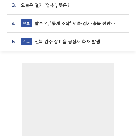
오늘은 절기 '입추', 뜻은?
3.
합수본, '통계 조작' 서울·경기·충북 선관위 등 추가 압수수색
속보
4.
전북 완주 삼례읍 공장서 화재 발생
속보
5.