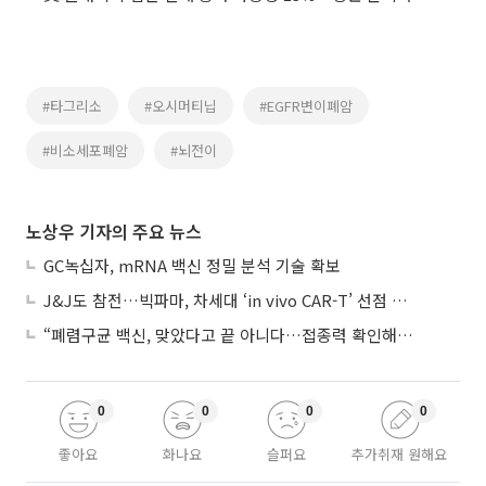
#타그리소
#오시머티닙
#EGFR변이폐암
#비소세포폐암
#뇌전이
노상우 기자의 주요 뉴스
GC녹십자, mRNA 백신 정밀 분석 기술 확보
J&J도 참전…빅파마, 차세대 ‘in vivo CAR-T’ 선점 경쟁 본격화
“폐렴구균 백신, 맞았다고 끝 아니다…접종력 확인해야”
0
0
0
0
좋아요
화나요
슬퍼요
추가취재 원해요