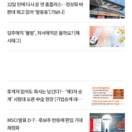
22일 만에 다시 문 연 홈플러스…정상화 바
쁜데 재고 없어 ‘발동동’[가보니]
입추매직 '불발', 처서매직은 올까요? [해
시태그]
후계자 없어도 회사는 남긴다?…‘제3자 승
계’ 시험대 오른 中企 현장 [기업승계 대전
환]
MSCI 발표 D-7…후보주 반등에 편입 기대
재점화