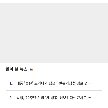
많이 본 뉴스
태풍 '돌핀' 오키나와 접근…일본기상청 경로 업데이트
1.
빅뱅, 20주년 기념 '새 뱅봉' 선보인다⋯콘서트 앞두고 팝업 개최
2.