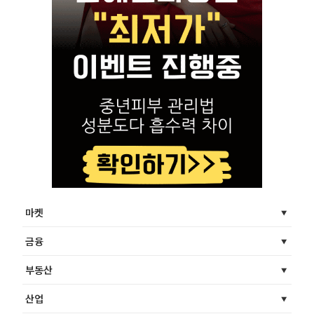
마켓
금융
부동산
산업