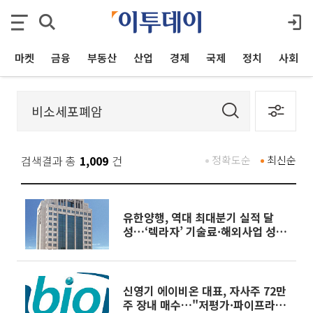
마켓
금융
부동산
산업
경제
국제
정치
사회
검색결과 총
1,009
건
정확도순
최신순
유한양행, 역대 최대분기 실적 달
성…‘렉라자’ 기술료·해외사업 성장
견인
신영기 에이비온 대표, 자사주 72만
주 장내 매수…"저평가·파이프라인