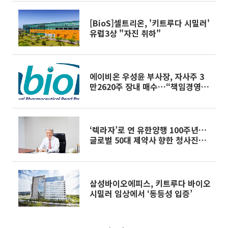
[BioS]셀트리온, '키트루다 시밀러'
유럽3상 "자진 취하"
에이비온 우성윤 부사장, 자사주 3
만2620주 장내 매수…“책임경영·
파이프라인 자신감” 피력
‘렉라자’로 연 유한양행 100주년…
글로벌 50대 제약사 향한 청사진
[CEO 탐구생활]
삼성바이오에피스, 키트루다 바이오
시밀러 임상에서 ‘동등성 입증’