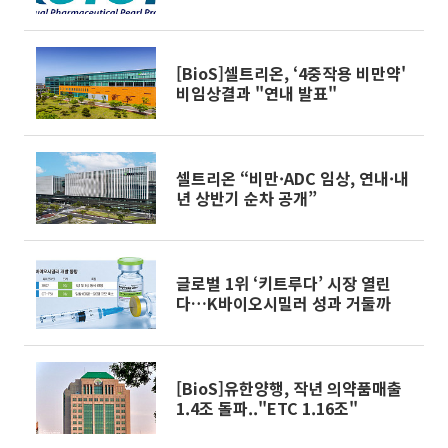
자신감"
[BioS]셀트리온, ‘4중작용 비만약'
비임상결과 "연내 발표"
셀트리온 “비만·ADC 임상, 연내·내
년 상반기 순차 공개”
글로벌 1위 ‘키트루다’ 시장 열린
다…K바이오시밀러 성과 거둘까
[BioS]유한양행, 작년 의약품매출
1.4조 돌파.."ETC 1.16조"