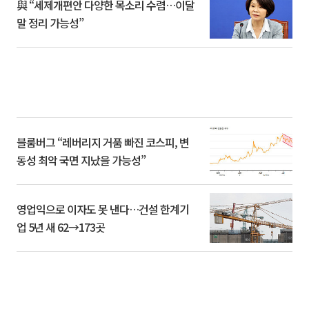
與 “세제개편안 다양한 목소리 수렴…이달
말 정리 가능성”
블룸버그 “레버리지 거품 빠진 코스피, 변
동성 최악 국면 지났을 가능성”
영업익으로 이자도 못 낸다…건설 한계기
업 5년 새 62→173곳