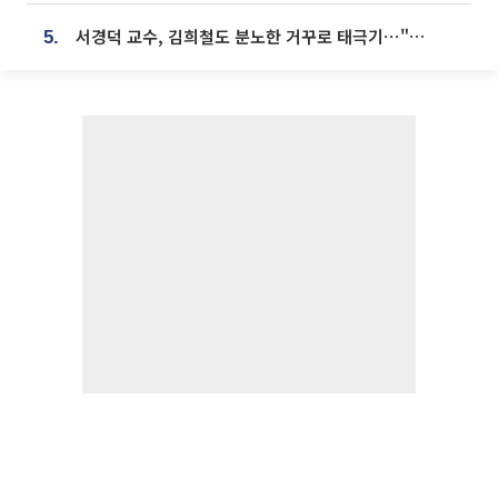
서경덕 교수, 김희철도 분노한 거꾸로 태극기⋯"엉터리는 아냐, 아쉬울 뿐"
5.