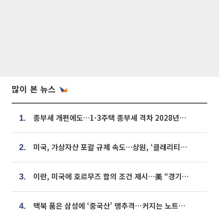
많이 본 뉴스
종부세 개편에도…1·3주택 종부세 격차 2028년부터 확대
1.
미국, 가상자산 포괄 규제 속도…상원, ‘클래리티법’ 9월 절차투표 추진
2.
이란, 미국에 호르무즈 합의 조건 제시…美 “경기 아직 안 끝나” [종합]
3.
맥북 품은 삼성에 ‘중국산’ 맹추격⋯커지는 노트북 OLED 시장
4.