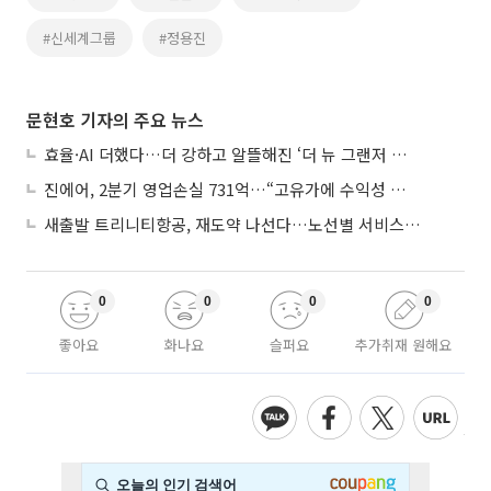
#신세계그룹
#정용진
문현호 기자의 주요 뉴스
효율·AI 더했다…더 강하고 알뜰해진 ‘더 뉴 그랜저 하이브리드’
진에어, 2분기 영업손실 731억…“고유가에 수익성 악화”
새출발 트리니티항공, 재도약 나선다…노선별 서비스 차별화
0
0
0
0
좋아요
화나요
슬퍼요
추가취재 원해요