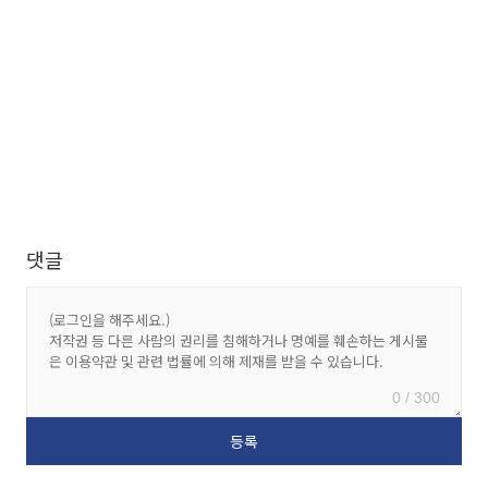
댓글
0 / 300