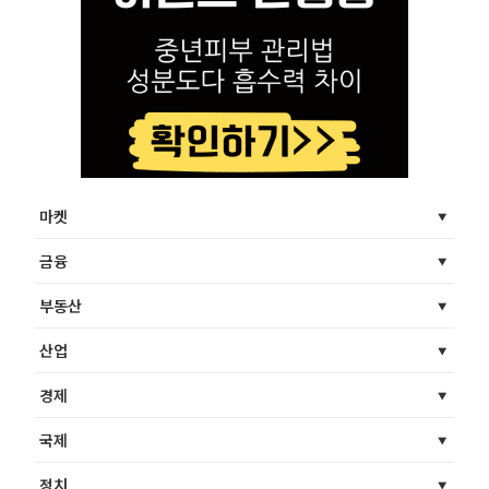
마켓
금융
부동산
산업
경제
국제
정치