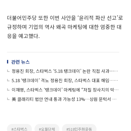
더불어민주당 또한 이번 사안을 ‘윤리적 파산 선고’로
규정하며 기업의 역사 왜곡 마케팅에 대한 엄중한 대
응을 예고했다.
관련 뉴스
정용진 회장, 스타벅스 ‘5.18 탱크데이’ 논란 직접 사과⋯“모든 책임은 저에게, 머리 숙여 사죄”
5.18 ‘탱크데이’ 격노 정용진 회장, 스타벅스 대표 해임…“일벌백계 본보기”
이재명, 스타벅스 ‘탱크데이’ 마케팅에 “저질 장사치의 막장행태⋯상응하는 책임져야”
美 클래리티 법안 연내 통과 가능성 13%…상원 문턱서 제동
#스타벅스
#오월단체
#518민주화운동