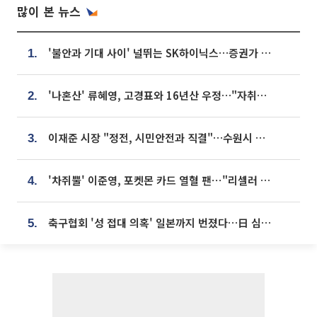
많이 본 뉴스
'불안과 기대 사이' 널뛰는 SK하이닉스…증권가 "HBM4·LTA 기반 펀터멘털 견고"
1.
'나혼산' 류혜영, 고경표와 16년산 우정…"자취방서 부모님과 마주쳐"
2.
이재준 시장 "정전, 시민안전과 직결"…수원시 비상대응체계 가동
3.
'차쥐뿔' 이준영, 포켓몬 카드 열혈 팬⋯"리셀러 처단할 것"
4.
축구협회 '성 접대 의혹' 일본까지 번졌다…日 심판 실명 공개
5.