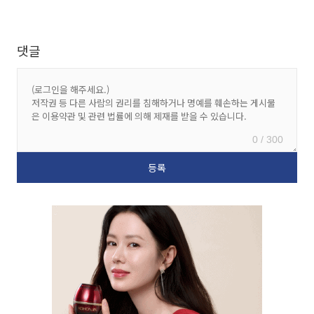
댓글
0 / 300