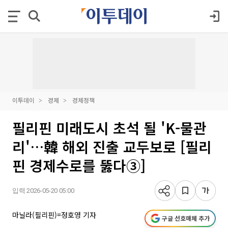
이투데이
경제
경제정책
필리핀 미래도시 초석 될 'K-물관
리'…韓 해외 진출 교두보로 [필리
핀 경제수로를 뚫다③]
입력 2026-05-20 05:00
마닐라(필리핀)=정호영 기자
구글 선호매체 추가