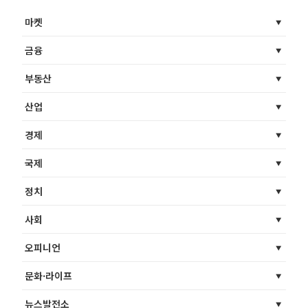
마켓
금융
부동산
산업
경제
국제
정치
사회
오피니언
문화·라이프
뉴스발전소