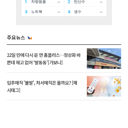
주요뉴스
22일 만에 다시 문 연 홈플러스…정상화 바
쁜데 재고 없어 ‘발동동’[가보니]
입추매직 '불발', 처서매직은 올까요? [해
시태그]