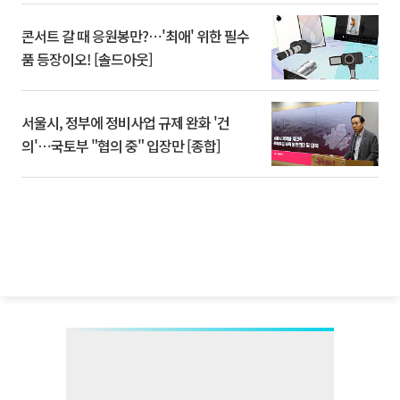
콘서트 갈 때 응원봉만?⋯'최애' 위한 필수
품 등장이오! [솔드아웃]
서울시, 정부에 정비사업 규제 완화 '건
의'⋯국토부 "협의 중" 입장만 [종합]