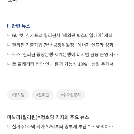
관련 뉴스
G마켓, 싱가포르·필리핀서 ‘해외판 빅스마일데이’ 개최
필리핀 진출기업 만난 공정위원장 "에너지·인프라 성과 내도록 가교 역할"
토스, 필리핀 중앙은행·세계은행에 디지털 금융 운영 사례 소개
美 클래리티 법안 연내 통과 가능성 13%…상원 문턱서 제동
#앙갓댐
#필리핀
#수자원공사
마닐라(필리핀)=정호영 기자의 주요 뉴스
실거주1주택 시가 32억부터 종부세 부담↑…50억이면 454→979만원