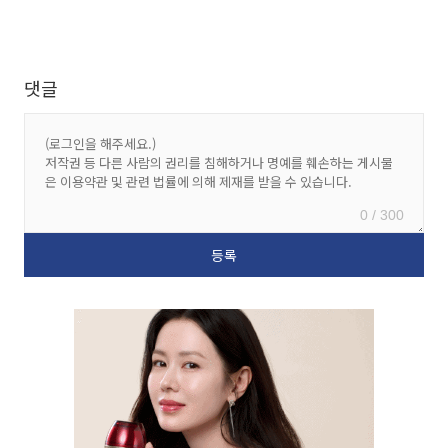
댓글
0 / 300