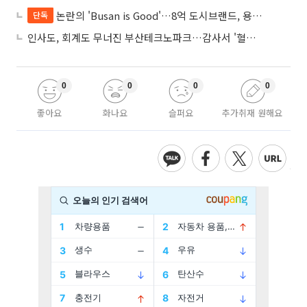
논란의 'Busan is Good'…8억 도시브랜드, 용산 대통령실 CI 업체가 수행
단독
인사도, 회계도 무너진 부산테크노파크…감사서 '혈세 유용·인사 뒤집기' 적발
0
0
0
0
좋아요
화나요
슬퍼요
추가취재 원해요