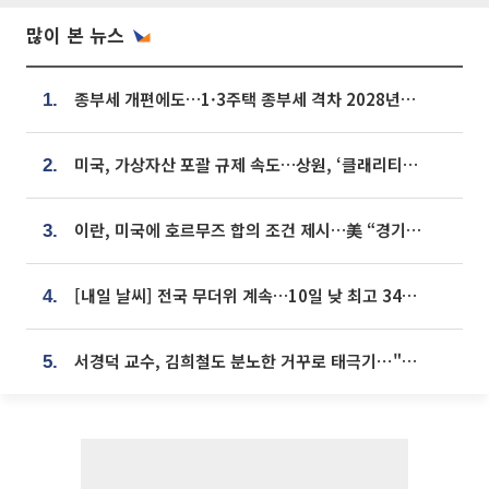
많이 본 뉴스
종부세 개편에도…1·3주택 종부세 격차 2028년부터 확대
1.
미국, 가상자산 포괄 규제 속도…상원, ‘클래리티법’ 9월 절차투표 추진
2.
이란, 미국에 호르무즈 합의 조건 제시…美 “경기 아직 안 끝나” [종합]
3.
[내일 날씨] 전국 무더위 계속…10일 낮 최고 34도 육박
4.
서경덕 교수, 김희철도 분노한 거꾸로 태극기⋯"엉터리는 아냐, 아쉬울 뿐"
5.