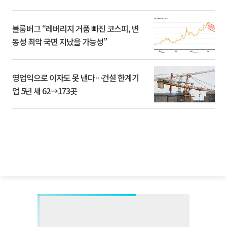
블룸버그 “레버리지 거품 빠진 코스피, 변
동성 최악 국면 지났을 가능성”
영업익으로 이자도 못 낸다…건설 한계기
업 5년 새 62→173곳