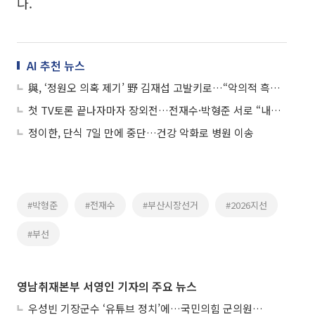
다.
AI 추천 뉴스
與, ‘정원오 의혹 제기’ 野 김재섭 고발키로…“악의적 흑색선전”
첫 TV토론 끝나자마자 장외전…전재수·박형준 서로 “내가 판정승”
정이한, 단식 7일 만에 중단…건강 악화로 병원 이송
#박형준
#전재수
#부산시장선거
#2026지선
#부선
영남취재본부 서영인 기자의 주요 뉴스
우성빈 기장군수 ‘유튜브 정치’에…국민의힘 군의원들 집단 반발