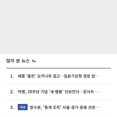
많이 본 뉴스
태풍 '돌핀' 오키나와 접근…일본기상청 경로 업데이트
1.
빅뱅, 20주년 기념 '새 뱅봉' 선보인다⋯콘서트 앞두고 팝업 개최
2.
합수본, '통계 조작' 서울·경기·충북 선관위 등 추가 압수수색
속보
3.