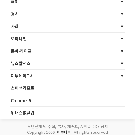
국제
정치
사회
오피니언
문화·라이프
뉴스발전소
이투데이TV
스페셜리포트
Channel 5
위너스IR클럽
무단전재 및 수집, 복사, 재배포, AI학습 이용 금지
Copyright 2006.
이투데이
. All rights reserved