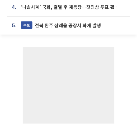
‘나솔사계’ 국화, 결별 후 재등장⋯첫인상 투표 휩쓸고 ‘인기녀’ 등극
4.
전북 완주 삼례읍 공장서 화재 발생
속보
5.