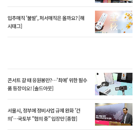
입추매직 '불발', 처서매직은 올까요? [해
시태그]
콘서트 갈 때 응원봉만?⋯'최애' 위한 필수
품 등장이오! [솔드아웃]
서울시, 정부에 정비사업 규제 완화 '건
의'⋯국토부 "협의 중" 입장만 [종합]