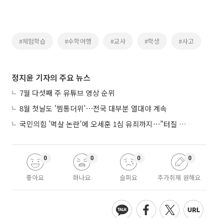
#체험학습
#수학여행
#교사
#학생
#사고
정지윤 기자의 주요 뉴스
7월 다섯째 주 유튜브 영상 순위
8월 첫날도 '찜통더위'⋯전국 대부분 열대야 계속
국민의힘 '멱살 논란'에 오세훈 1심 유죄까지⋯"터질 게 터졌다"
0
0
0
0
좋아요
화나요
슬퍼요
추가취재 원해요