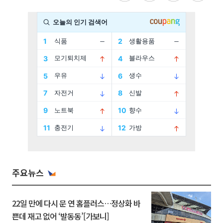
주요뉴스
22일 만에 다시 문 연 홈플러스…정상화 바
쁜데 재고 없어 ‘발동동’[가보니]