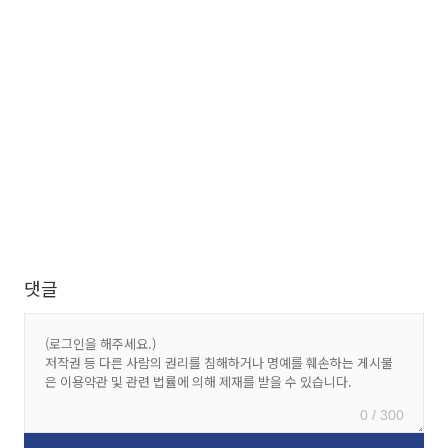
댓글
0 / 300