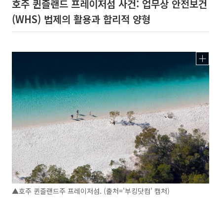
호주 퀸즐랜드 프레이저섬 사건: 업무상 안전보건
(WHS) 법제의 활용과 합리적 양형
▲호주 퀸즐랜드주 프레이저섬. (출처='부킹닷컴' 캡처)