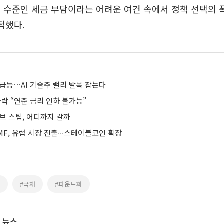
 수준인 세금 부담이라는 어려운 여건 속에서 정책 선택의 
적했다.
 급등⋯AI 기술주 랠리 발목 잡는다
들락 “연준 금리 인하 불가능”
브 스팁, 어디까지 갈까
F, 유럽 시장 진출∙∙∙스테이블코인 확장
머
#국채
#파운드화
 뉴스