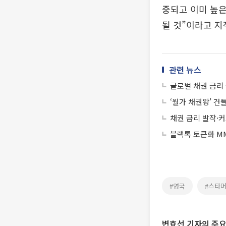
중되고 이미 높은
될 것”이라고 지
관련 뉴스
글로벌 채권 금리
‘월가 채권왕’ 건
채권 금리 발작·커
블랙록 토큰화 MM
#영국
#스타
변효선 기자의 주요