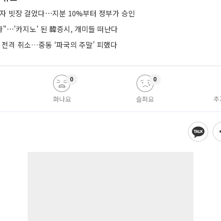
투자 빗장 걸었다⋯지분 10%부터 정부가 승인
다"⋯'카지노' 된 韓증시, 개미들 떠난다
 전격 취소…중동 ‘파국의 주말’ 피했다
0
0
화나요
슬퍼요
추