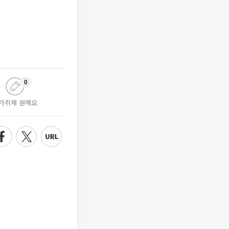
0
가취재 원해요