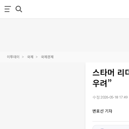
이투데이
국제
국제경제
스타머 리
우려”
수정 2026-05-18 17:49
변효선 기자