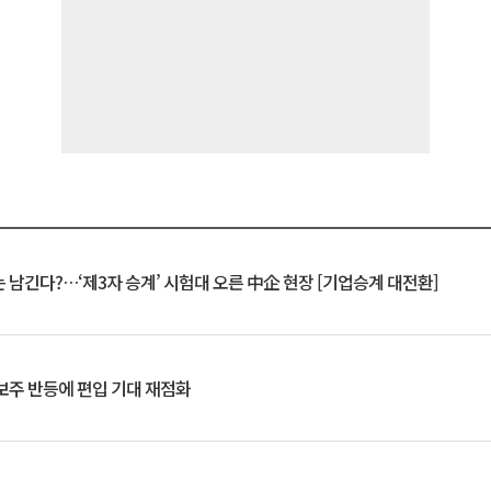
 남긴다?…‘제3자 승계’ 시험대 오른 中企 현장 [기업승계 대전환]
후보주 반등에 편입 기대 재점화