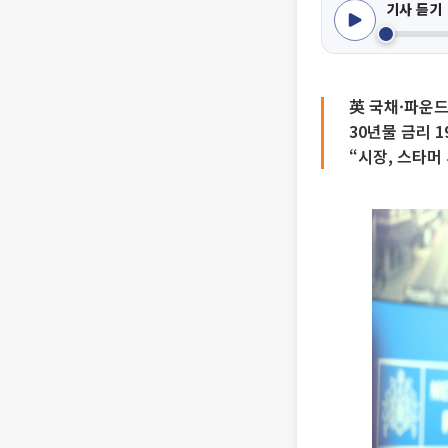
기사 듣기
英 국채·파운드
30년물 금리 1
“시장, 스타머