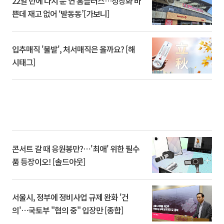
22일 만에 다시 문 연 홈플러스…정상화 바
쁜데 재고 없어 ‘발동동’[가보니]
입추매직 '불발', 처서매직은 올까요? [해
시태그]
콘서트 갈 때 응원봉만?⋯'최애' 위한 필수
품 등장이오! [솔드아웃]
서울시, 정부에 정비사업 규제 완화 '건
의'⋯국토부 "협의 중" 입장만 [종합]