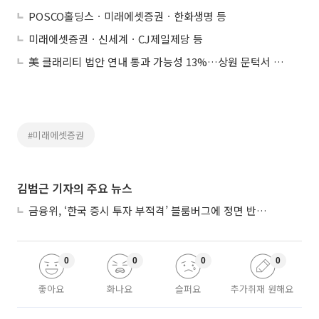
POSCO홀딩스ㆍ미래에셋증권ㆍ한화생명 등
미래에셋증권ㆍ신세계ㆍCJ제일제당 등
美 클래리티 법안 연내 통과 가능성 13%…상원 문턱서 제동
#미래에셋증권
김범근 기자의 주요 뉴스
금융위, ‘한국 증시 투자 부적격’ 블룸버그에 정면 반박…“근거 불분명”
0
0
0
0
좋아요
화나요
슬퍼요
추가취재 원해요