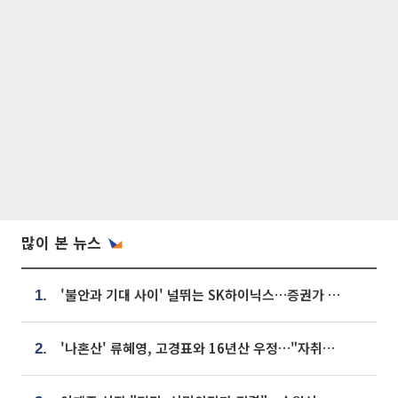
많이 본 뉴스
'불안과 기대 사이' 널뛰는 SK하이닉스…증권가 "HBM4·LTA 기반 펀터멘털 견고"
1.
'나혼산' 류혜영, 고경표와 16년산 우정…"자취방서 부모님과 마주쳐"
2.