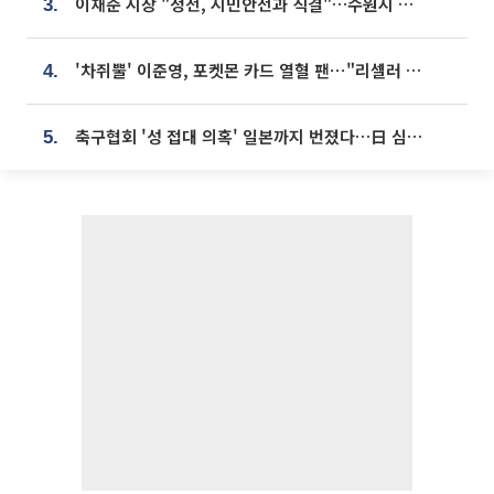
이재준 시장 "정전, 시민안전과 직결"…수원시 비상대응체계 가동
3.
'차쥐뿔' 이준영, 포켓몬 카드 열혈 팬⋯"리셀러 처단할 것"
4.
축구협회 '성 접대 의혹' 일본까지 번졌다…日 심판 실명 공개
5.