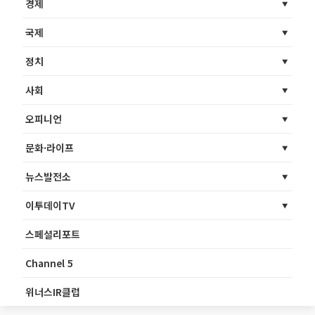
경제
국제
정치
사회
오피니언
문화·라이프
뉴스발전소
이투데이TV
스페셜리포트
Channel 5
위너스IR클럽