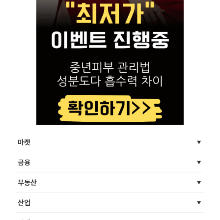
마켓
금융
부동산
산업