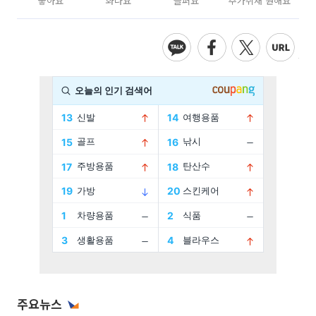
좋아요
화나요
슬퍼요
추가취재 원해요
주요뉴스