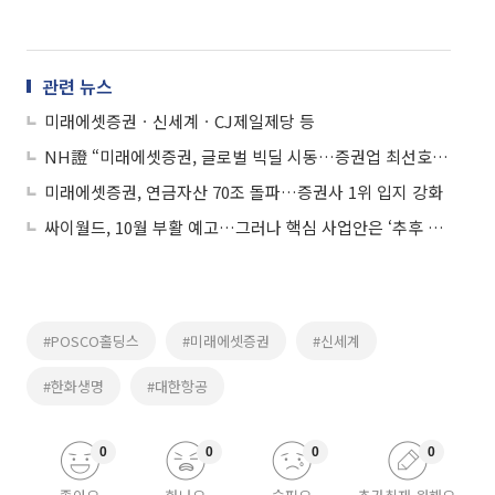
관련 뉴스
미래에셋증권ㆍ신세계ㆍCJ제일제당 등
NH證 “미래에셋증권, 글로벌 빅딜 시동…증권업 최선호주”
미래에셋증권, 연금자산 70조 돌파…증권사 1위 입지 강화
싸이월드, 10월 부활 예고…그러나 핵심 사업안은 ‘추후 공개’
#POSCO홀딩스
#미래에셋증권
#신세계
#한화생명
#대한항공
0
0
0
0