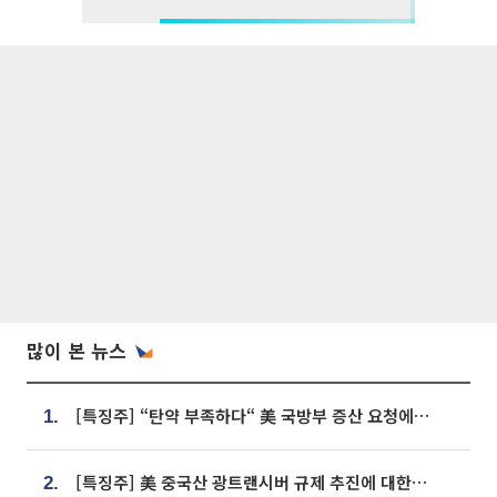
많이 본 뉴스
[특징주] “탄약 부족하다“ 美 국방부 증산 요청에⋯국내 방산주 급등세
1.
[특징주] 美 중국산 광트랜시버 규제 추진에 대한광통신 등 광통신株 강세
2.