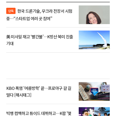
한국 드론기술, 우크라 전장서 시험
단독
중…“스타트업 여러 곳 참여”
美 미사일 재고 ‘빨간불’…K방산 북미 진출
기대
KBO 폭염 '여름방학' 끝…프로야구 갈 길
멀다 [해시태그]
빅뱅 컴백하고 튜이드 데뷔하고⋯K팝 '몇