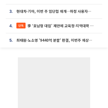
현대차·기아, 이번 주 임단협 재개…하청 사용자성 재심도 ‘변수’
3.
李 ‘호남형 대입’ 제안에 교육청·지역대학 서·논술형 입시 연계 '착수'
단독
4.
최태원·노소영 '9440억 분할' 판결, 이번주 재상고 여부 주목
5.