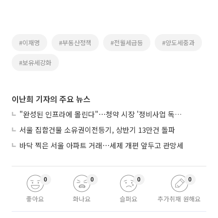
#이재명
#부동산정책
#전월세급등
#양도세중과
#보유세강화
이난희 기자의 주요 뉴스
"완성된 인프라에 몰린다"⋯청약 시장 '정비사업 독주' 42배 격차
서울 집합건물 소유권이전등기, 상반기 13만건 돌파
바닥 찍은 서울 아파트 거래⋯세제 개편 앞두고 관망세
0
0
0
0
좋아요
화나요
슬퍼요
추가취재 원해요