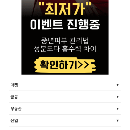
마켓
금융
부동산
산업