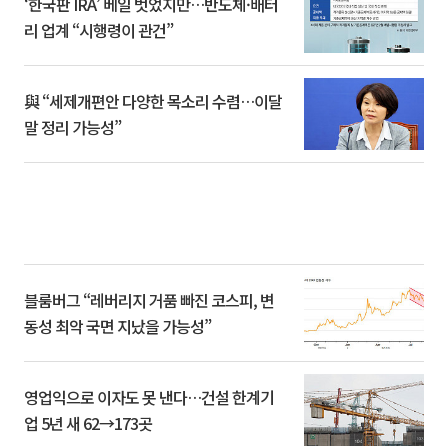
‘한국판 IRA’ 베일 벗었지만…반도체·배터
리 업계 “시행령이 관건”
與 “세제개편안 다양한 목소리 수렴…이달
말 정리 가능성”
블룸버그 “레버리지 거품 빠진 코스피, 변
동성 최악 국면 지났을 가능성”
영업익으로 이자도 못 낸다…건설 한계기
업 5년 새 62→173곳