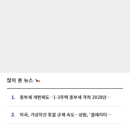
많이 본 뉴스
종부세 개편에도…1·3주택 종부세 격차 2028년부터 확대
1.
미국, 가상자산 포괄 규제 속도…상원, ‘클래리티법’ 9월 절차투표 추진
2.