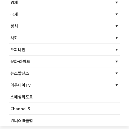
경제
국제
정치
사회
오피니언
문화·라이프
뉴스발전소
이투데이TV
스페셜리포트
Channel 5
위너스IR클럽