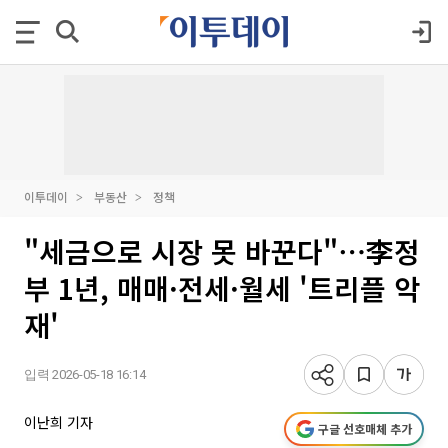
이투데이
부동산
정책
"세금으로 시장 못 바꾼다"⋯李정
부 1년, 매매·전세·월세 '트리플 악
재'
입력 2026-05-18 16:14
이난희 기자
구글 선호매체 추가