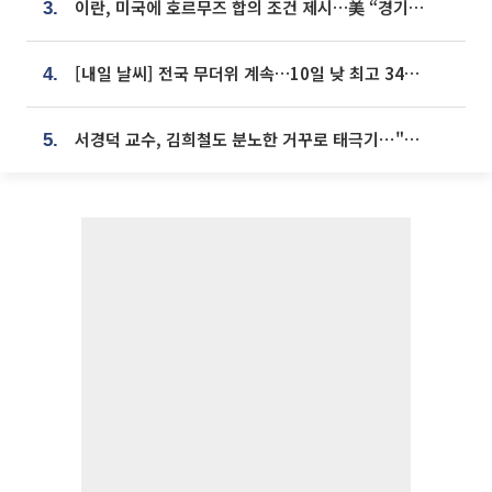
이란, 미국에 호르무즈 합의 조건 제시…美 “경기 아직 안 끝나” [종합]
3.
[내일 날씨] 전국 무더위 계속…10일 낮 최고 34도 육박
4.
서경덕 교수, 김희철도 분노한 거꾸로 태극기⋯"엉터리는 아냐, 아쉬울 뿐"
5.