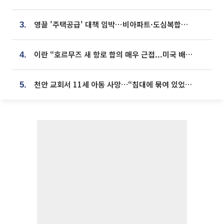
영끌 '주택공급' 대책 임박⋯비아파트·도심복합까지 총동원
3.
이란 “호르무즈 새 항로 합의 매우 근접...미국 배상 먼저”
4.
천안 교회서 11세 아동 사망…“침대에 묶여 있었다” 진술 확보
5.