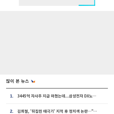
많이 본 뉴스
3445억 자사주 지급 마쳤는데...삼성전자 DX노조, 뒤늦은 '떼쓰기 집회'
1.
김희철, '뒤집힌 태극기' 지적 후 정치색 논란…"좌우 떠나 우리나라 국기"
2.