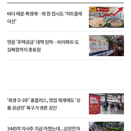
바다 태운 폭염에…회 한 접시도 ‘히트플레
이션’
영끌 '주택공급' 대책 임박⋯비아파트·도
심복합까지 총동원
‘회생 D-3주’ 홈플러스, 영업 재개에도 ‘상
품 공급망’ 복구가 생존 관건
3445억 자사주 지급 마쳤는데...삼성전자