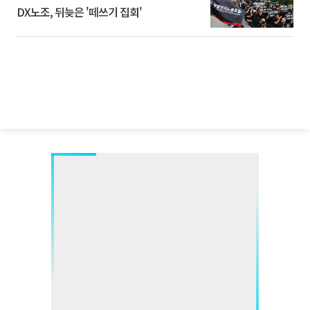
DX노조, 뒤늦은 '떼쓰기 집회'