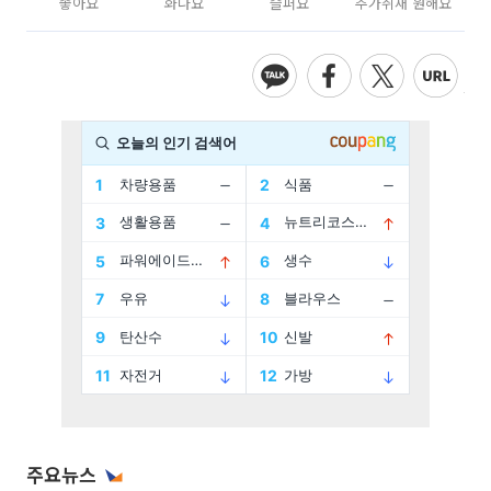
좋아요
화나요
슬퍼요
추가취재 원해요
주요뉴스