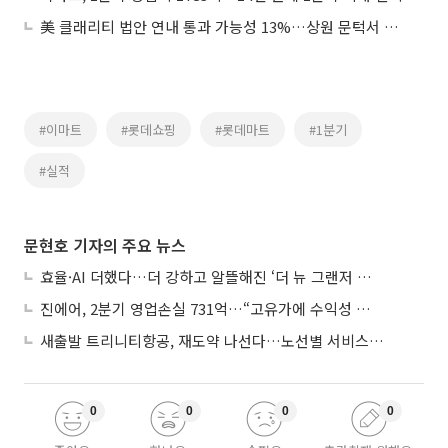
美 클래리티 법안 연내 통과 가능성 13%…상원 문턱서 제동
#이마트
#롯데쇼핑
#롯데마트
#1분기
#실적
문현호 기자의 주요 뉴스
효율·AI 더했다…더 강하고 알뜰해진 ‘더 뉴 그랜저 하이브리드’
진에어, 2분기 영업손실 731억…“고유가에 수익성 악화”
새출발 트리니티항공, 재도약 나선다…노선별 서비스 차별화
0
0
0
0