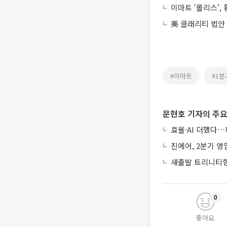
이마트 ‘몰리스’,
美 클래리티 법안
#이마트
#1분
문현호 기자의 주요
효율·AI 더했다…
진에어, 2분기 영
새출발 트리니티항
0
좋아요