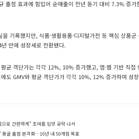
규 출점 효과에 힘입어 순매출이 전년 동기 대비 7.3% 증가한
을 기록했지만, 식품·생활용품·디지털가전 등 핵심 상품군 
 4년 만에 성장세로 전환됐다.
 평균 객단가는 각각 12%, 10% 증가했고, 앱·웹 기반 직
4월에도 GMV와 평균 객단가가 각각 10%, 12% 증가하며 성
컵으로 간편하게” 초여름 입맛 공략 나서
’ 몽골 출점 본격화…10년 내 50개점 목표