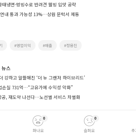
 황태냉면·멍빙수로 반려견 웰빙 입맛 공략
 연내 통과 가능성 13%…상원 문턱서 제동
기
#영업이익
#매출
#정용진
 뉴스
더 강하고 알뜰해진 ‘더 뉴 그랜저 하이브리드’
업손실 731억…“고유가에 수익성 악화”
공, 재도약 나선다…노선별 서비스 차별화
0
0
화나요
슬퍼요
추