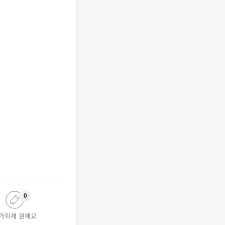
0
가취재 원해요