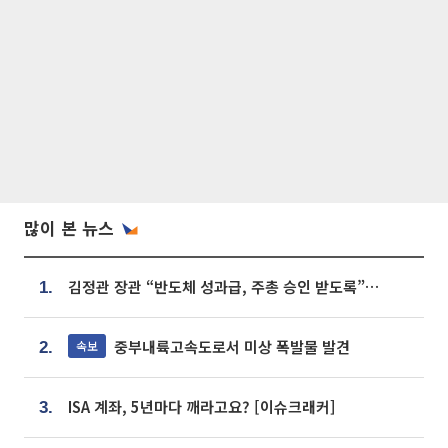
많이 본 뉴스
김정관 장관 “반도체 성과급, 주총 승인 받도록”…상법·자본시장법 개정 시사
1.
중부내륙고속도로서 미상 폭발물 발견
속보
2.
ISA 계좌, 5년마다 깨라고요? [이슈크래커]
3.