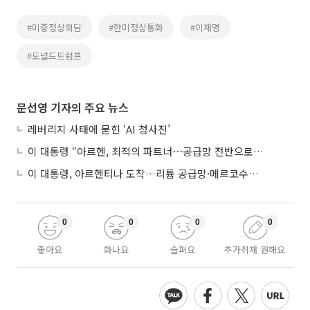
#미중정상회담
#한미정상통화
#이재명
#도널드트럼프
문선영 기자의 주요 뉴스
레버리지 사태에 묻힌 ‘AI 청사진’
이 대통령 “아르헨, 최적의 파트너⋯공급망 전반으로 확대”
이 대통령, 아르헨티나 도착…리튬 공급망·메르코수르 협력 논의
0
0
0
0
좋아요
화나요
슬퍼요
추가취재 원해요