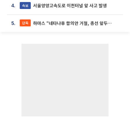
서울양양고속도로 이천터널 앞 사고 발생
속보
4.
하마스 “네타냐후 합의안 거절, 총선 앞두고 시간 끌기”
단독
5.