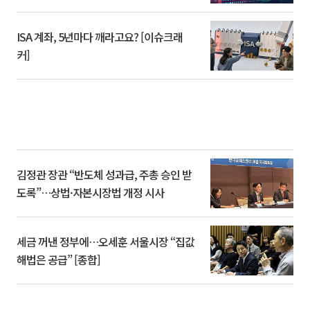
ISA 계좌, 5년마다 깨라고요? [이슈크래
커]
김정관 장관 “반도체 성과급, 주총 승인 받
도록”…상법·자본시장법 개정 시사
세금 꺼낸 정부에…오세훈 서울시장 “집값
해법은 공급” [종합]