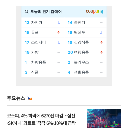
주요뉴스
코스피, 4% 하락에 6270선 마감…삼전
·SK하닉 '와르르' 각각 6%·10%대 급락