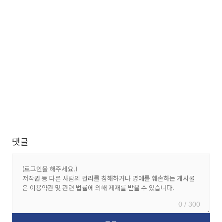
댓글
0 / 300