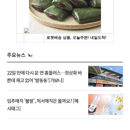
주요뉴스
22일 만에 다시 문 연 홈플러스…정상화 바
쁜데 재고 없어 ‘발동동’[가보니]
입추매직 '불발', 처서매직은 올까요? [해
시태그]