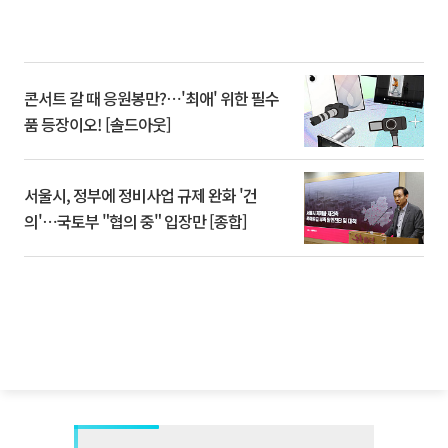
콘서트 갈 때 응원봉만?⋯'최애' 위한 필수
품 등장이오! [솔드아웃]
서울시, 정부에 정비사업 규제 완화 '건
의'⋯국토부 "협의 중" 입장만 [종합]