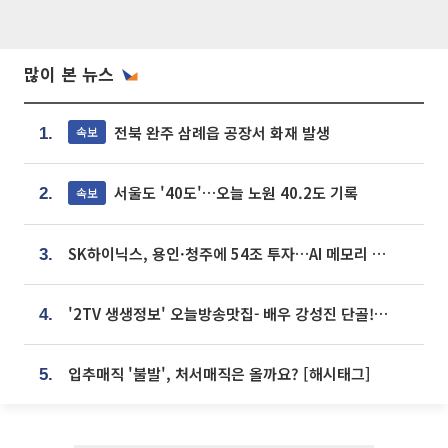
많이 본 뉴스
전북 완주 삼례읍 공장서 화재 발생
속보
1.
서울도 '40도'…오늘 노원 40.2도 기록
속보
2.
SK하이닉스, 용인·청주에 54조 투자…AI 메모리 생산기지 키운다
3.
'2TV 생생정보' 오늘방송맛집- 배우 강성진 단골! 쌀국수ㆍ푸팟퐁 커리 맛집 '블○○○'
4.
입추매직 '불발', 처서매직은 올까요? [해시태그]
5.