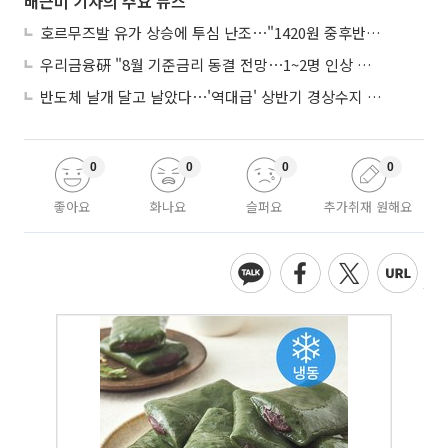
배근미 기자의 주요 뉴스
호르무즈발 유가 상승에 투심 난조⋯"1420원 중후반 등락"
우리금융硏 "8월 기준금리 동결 전망⋯1~2명 인상 소수의견 낼 것"
반도체 날개 달고 날았다⋯'역대급' 상반기 경상수지 흑자 2000억달러 육박
0
0
0
0
좋아요
화나요
슬퍼요
추가취재 원해요