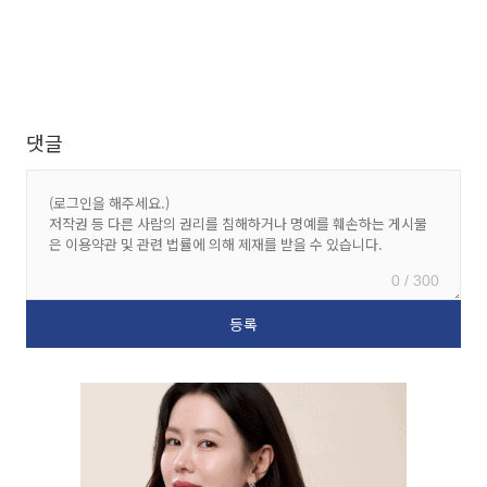
댓글
0 / 300