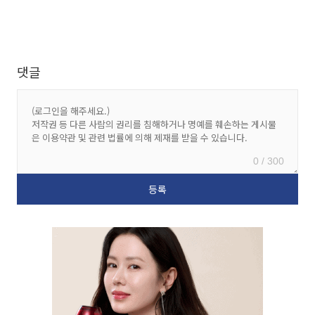
댓글
0 / 300