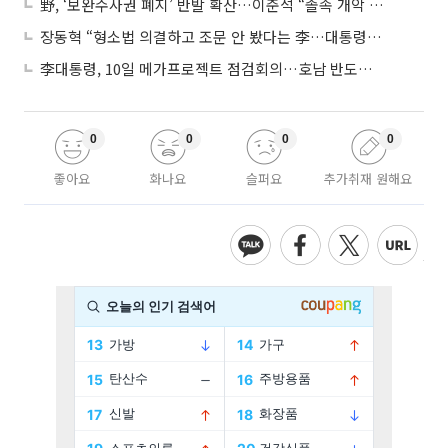
野, ‘보완수사권 폐지’ 반발 확산…이준석 “졸속 개악 입법”
장동혁 “형소법 의결하고 조문 안 봤다는 李…대통령 맞나”
李대통령, 10일 메가프로젝트 점검회의…호남 반도체 속도전
0
0
0
0
좋아요
화나요
슬퍼요
추가취재 원해요