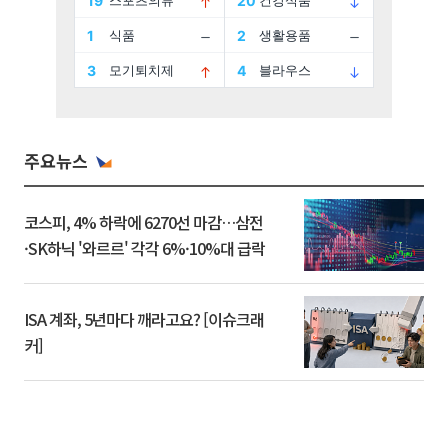
주요뉴스
코스피, 4% 하락에 6270선 마감…삼전
·SK하닉 '와르르' 각각 6%·10%대 급락
ISA 계좌, 5년마다 깨라고요? [이슈크래
커]