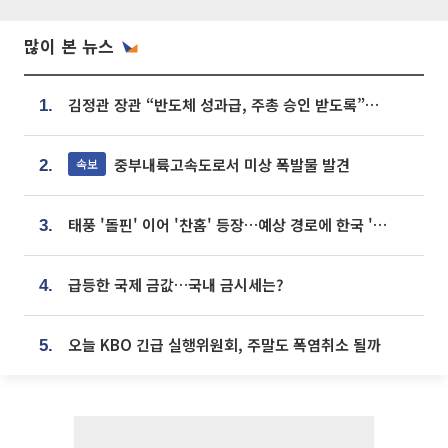
많이 본 뉴스
김정관 장관 “반도체 성과급, 주총 승인 받도록”…상법·자본시장법 개정 시사
1.
중부내륙고속도로서 미상 폭발물 발견
속보
2.
태풍 '돌핀' 이어 '찬홈' 등장…예상 경로에 한국 '한숨'
3.
급등한 국제 금값…국내 금시세는?
4.
오늘 KBO 긴급 실행위원회, 주말도 폭염취소 될까
5.