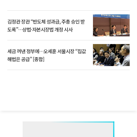
김정관 장관 “반도체 성과급, 주총 승인 받
도록”…상법·자본시장법 개정 시사
세금 꺼낸 정부에…오세훈 서울시장 “집값
해법은 공급” [종합]