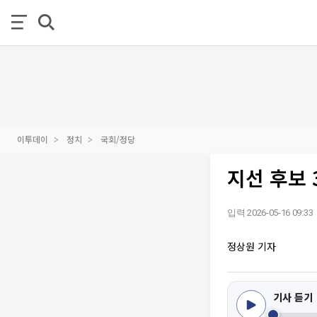
이투데이
정치
국회/정당
지선 후보 
입력 2026-05-16 09:33
정상원 기자
기사 듣기