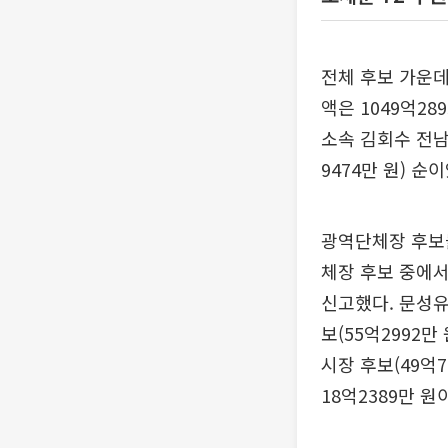
전체 후보 가운데
액은 1049억28
소속 김회수 전남
9474만 원) 순
광역단체장 후보들
체장 후보 중에서
신고했다. 문성유
보(55억2992만
시장 후보(49억
18억2389만 원