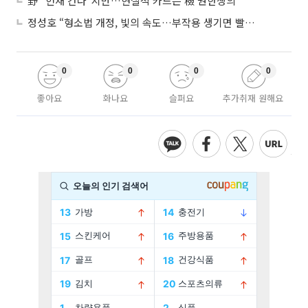
野 “헌재 간다”지만…현실적 카드는 檢 권한쟁의
정성호 “형소법 개정, 빛의 속도…부작용 생기면 빨리 고쳐야”
0
0
0
0
좋아요
화나요
슬퍼요
추가취재 원해요