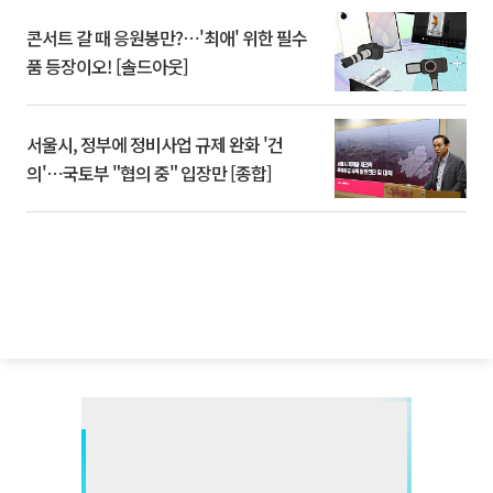
콘서트 갈 때 응원봉만?⋯'최애' 위한 필수
품 등장이오! [솔드아웃]
서울시, 정부에 정비사업 규제 완화 '건
의'⋯국토부 "협의 중" 입장만 [종합]