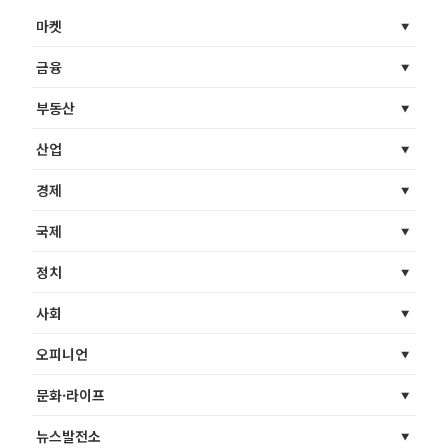
마켓
금융
부동산
산업
경제
국제
정치
사회
오피니언
문화·라이프
뉴스발전소