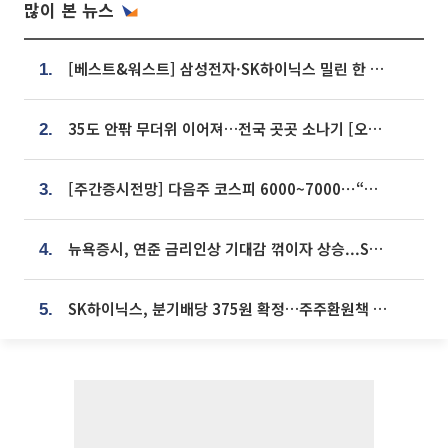
많이 본 뉴스
[베스트&워스트] 삼성전자·SK하이닉스 밀린 한 주…상상인증권은 85% 급등
1.
35도 안팎 무더위 이어져…전국 곳곳 소나기 [오늘 날씨]
2.
[주간증시전망] 다음주 코스피 6000~7000⋯“外人 수급은 정책이 변수”
3.
뉴욕증시, 연준 금리인상 기대감 꺾이자 상승...S&P500 사상 최고치 [종합]
4.
SK하이닉스, 분기배당 375원 확정…주주환원책 9월로 앞당겨 발표
5.