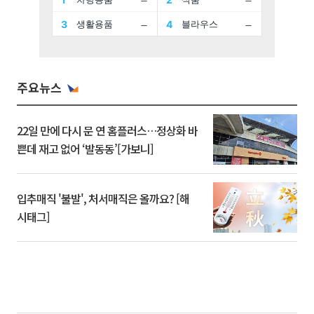
주요뉴스
22일 만에 다시 문 연 홈플러스…정상화 바
쁜데 재고 없어 ‘발동동’[가보니]
입추매직 '불발', 처서매직은 올까요? [해
시태그]