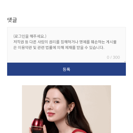
댓글
0 / 300