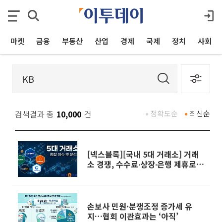
마켓
금융
부동산
산업
경제
국제
정치
사회
검색결과 총
10,000
건
정확도순
최신순
[넥스블록][국내 5대 거래소] 거래
소 경쟁, 수수료∙상장∙은행 제휴로
옮겨 붙었다
손보사 민원·분쟁조정 증가세 유
지…협회 이관효과는 ‘아직’