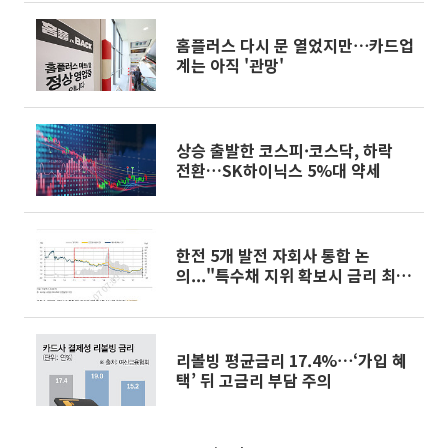
홈플러스 다시 문 열었지만⋯카드업
계는 아직 '관망'
상승 출발한 코스피·코스닥, 하락
전환…SK하이닉스 5%대 약세
한전 5개 발전 자회사 통합 논
의..."특수채 지위 확보시 금리 최대
15bp 하락 기대"
리볼빙 평균금리 17.4%⋯‘가입 혜
택’ 뒤 고금리 부담 주의