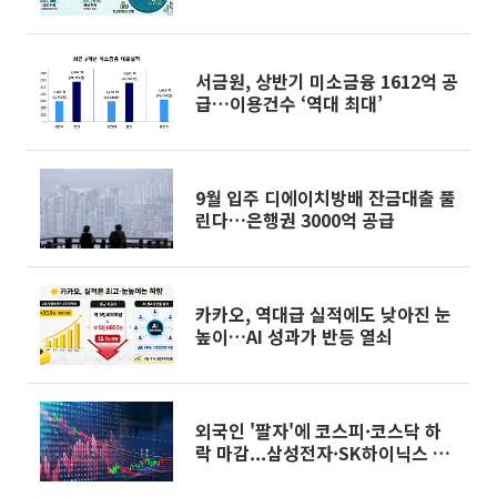
서금원, 상반기 미소금융 1612억 공
급…이용건수 ‘역대 최대’
9월 입주 디에이치방배 잔금대출 풀
린다…은행권 3000억 공급
카카오, 역대급 실적에도 낮아진 눈
높이…AI 성과가 반등 열쇠
외국인 '팔자'에 코스피·코스닥 하
락 마감...삼성전자·SK하이닉스 희
비 갈려