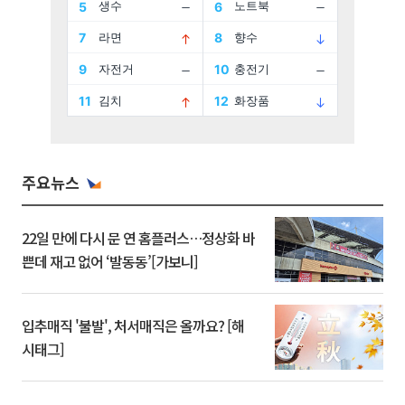
주요뉴스
22일 만에 다시 문 연 홈플러스…정상화 바
쁜데 재고 없어 ‘발동동’[가보니]
입추매직 '불발', 처서매직은 올까요? [해
시태그]