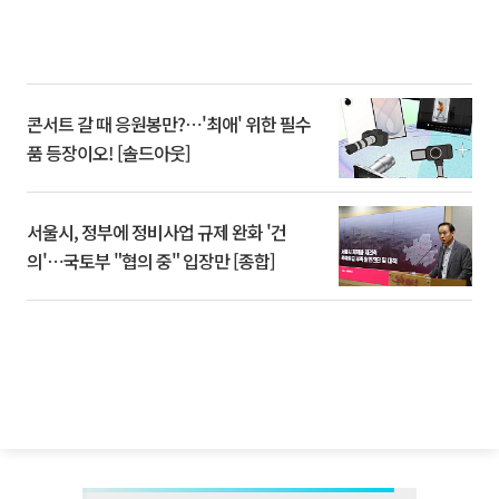
콘서트 갈 때 응원봉만?⋯'최애' 위한 필수
품 등장이오! [솔드아웃]
서울시, 정부에 정비사업 규제 완화 '건
의'⋯국토부 "협의 중" 입장만 [종합]