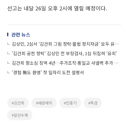
선고는 내달 26일 오후 2시에 열릴 예정이다.
관련 뉴스
김상민, 2심서 ‘김건희 그림 청탁·불법 정치자금’ 모두 유죄로…징역형 집유
'김건희 공천 청탁' 김상민 전 부장검사, 1심 뒤집혀 '유죄'
김건희 항소심 징역 4년…주가조작·통일교 샤넬백 추가 유죄 인정
‘경험 無도 환영’ 첫 일자리 도전 설명서
#김건희
#매관매직
#민중기
#특검
#알선수재