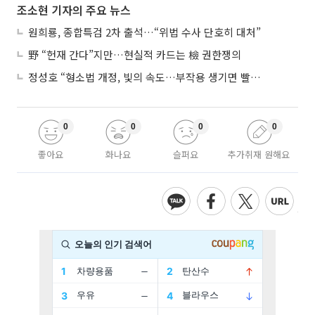
조소현 기자의 주요 뉴스
원희룡, 종합특검 2차 출석…“위법 수사 단호히 대처”
野 “헌재 간다”지만…현실적 카드는 檢 권한쟁의
정성호 “형소법 개정, 빛의 속도…부작용 생기면 빨리 고쳐야”
0
0
0
0
좋아요
화나요
슬퍼요
추가취재 원해요