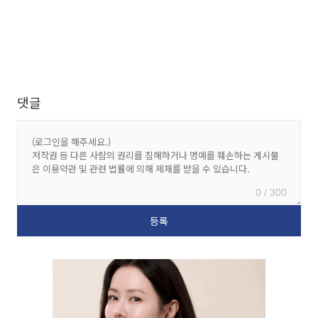
댓글
0 / 300