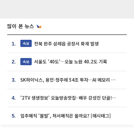
많이 본 뉴스
전북 완주 삼례읍 공장서 화재 발생
속보
1.
서울도 '40도'…오늘 노원 40.2도 기록
속보
2.
SK하이닉스, 용인·청주에 54조 투자…AI 메모리 생산기지 키운다
3.
'2TV 생생정보' 오늘방송맛집- 배우 강성진 단골! 쌀국수ㆍ푸팟퐁 커리 맛집 '블○○○'
4.
입추매직 '불발', 처서매직은 올까요? [해시태그]
5.