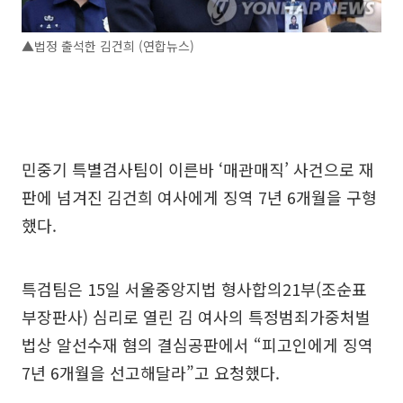
▲법정 출석한 김건희 (연합뉴스)
민중기 특별검사팀이 이른바 ‘매관매직’ 사건으로 재
판에 넘겨진 김건희 여사에게 징역 7년 6개월을 구형
했다.
특검팀은 15일 서울중앙지법 형사합의21부(조순표
부장판사) 심리로 열린 김 여사의 특정범죄가중처벌
법상 알선수재 혐의 결심공판에서 “피고인에게 징역
7년 6개월을 선고해달라”고 요청했다.