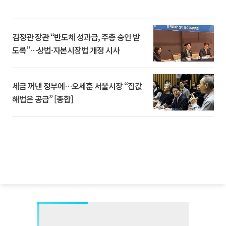
김정관 장관 “반도체 성과급, 주총 승인 받
도록”…상법·자본시장법 개정 시사
세금 꺼낸 정부에…오세훈 서울시장 “집값
해법은 공급” [종합]