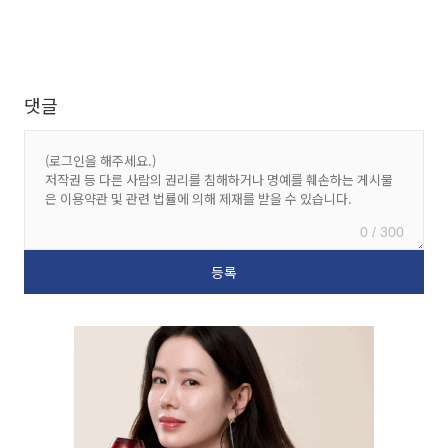
댓글
0 / 300