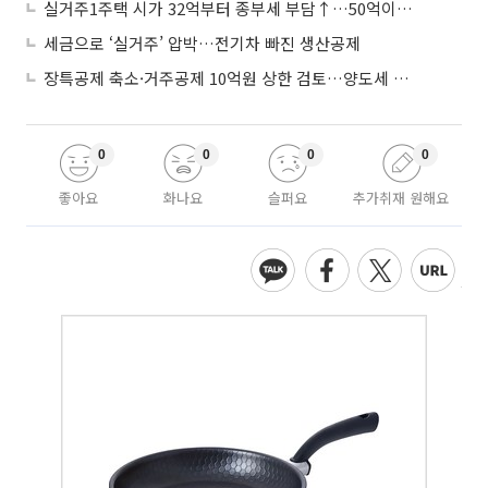
실거주1주택 시가 32억부터 종부세 부담↑…50억이면 454→979만원
세금으로 ‘실거주’ 압박…전기차 빠진 생산공제
장특공제 축소·거주공제 10억원 상한 검토…양도세 실거주 중심 개편
0
0
0
0
좋아요
화나요
슬퍼요
추가취재 원해요