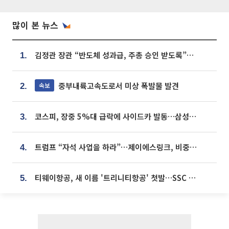
많이 본 뉴스
김정관 장관 “반도체 성과급, 주총 승인 받도록”…상법·자본시장법 개정 시사
1.
중부내륙고속도로서 미상 폭발물 발견
속보
2.
코스피, 장중 5%대 급락에 사이드카 발동…삼성·SK 동반 폭락
3.
트럼프 “자석 사업을 하라”…제이에스링크, 비중국 영구자석 공급망 구축 속도
4.
티웨이항공, 새 이름 '트리니티항공' 첫발…SSC 전략 본격화
5.