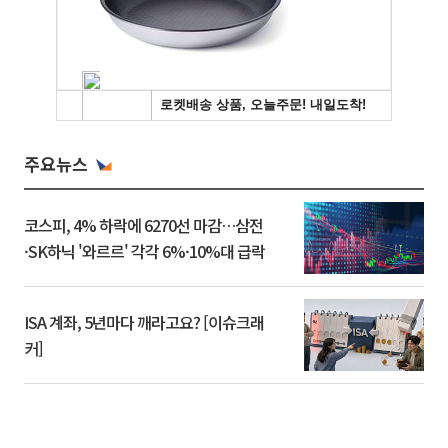
주요뉴스
코스피, 4% 하락에 6270선 마감…삼전
·SK하닉 '와르르' 각각 6%·10%대 급락
ISA 계좌, 5년마다 깨라고요? [이슈크래
커]