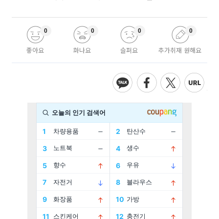
0
0
0
0
좋아요
화나요
슬퍼요
추가취재 원해요