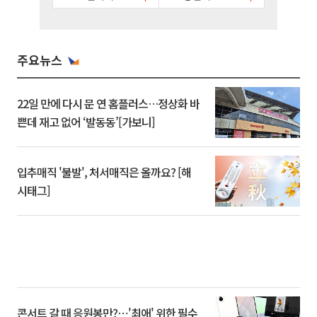
주요뉴스
22일 만에 다시 문 연 홈플러스…정상화 바
쁜데 재고 없어 ‘발동동’[가보니]
입추매직 '불발', 처서매직은 올까요? [해
시태그]
콘서트 갈 때 응원봉만?⋯'최애' 위한 필수