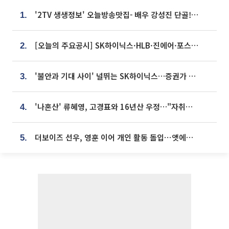
'2TV 생생정보' 오늘방송맛집- 배우 강성진 단골! 쌀국수ㆍ푸팟퐁 커리 맛집 '블○○○'
1.
[오늘의 주요공시] SK하이닉스·HLB·진에어·포스코홀딩스·네이버·대우건설 등
2.
'불안과 기대 사이' 널뛰는 SK하이닉스…증권가 "HBM4·LTA 기반 펀터멘털 견고"
3.
'나혼산' 류혜영, 고경표와 16년산 우정…"자취방서 부모님과 마주쳐"
4.
더보이즈 선우, 영훈 이어 개인 활동 돌입⋯앳에어리어와 전속계약
5.