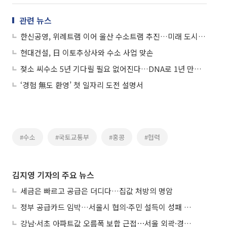
관련 뉴스
한신공영, 위례트램 이어 울산 수소트램 추진…미래 도시철도 시장 공략
현대건설, 日 이토추상사와 수소 사업 맞손
젖소 씨수소 5년 기다릴 필요 없어진다…DNA로 1년 만에 선발
‘경험 無도 환영’ 첫 일자리 도전 설명서
#수소
#국토교통부
#홍콩
#협력
김지영 기자의 주요 뉴스
세금은 빠르고 공급은 더디다…집값 처방의 명암
정부 공급카드 임박…서울시 협의·주민 설득이 성패 가른다
강남·서초 아파트값 오름폭 보합 근접⋯서울 외곽·경기 남부 중심 매수세