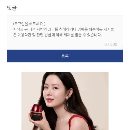
댓글
0 / 300