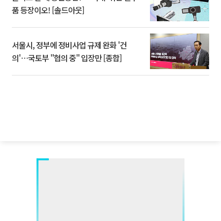
품 등장이오! [솔드아웃]
서울시, 정부에 정비사업 규제 완화 '건
의'⋯국토부 "협의 중" 입장만 [종합]